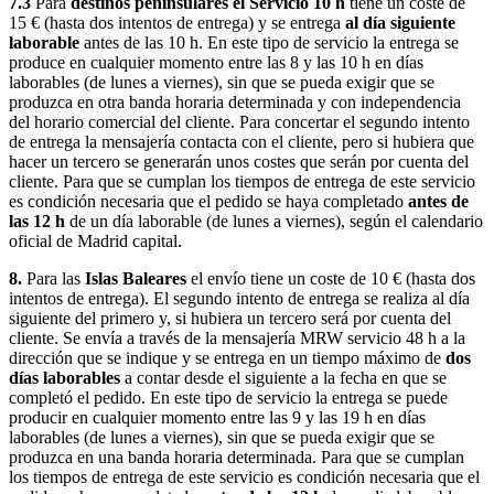
7.3
Para
destinos peninsulares el Servicio 10 h
tiene un coste de
15 € (hasta dos intentos de entrega) y se entrega
al día siguiente
laborable
antes de las 10 h. En este tipo de servicio la entrega se
produce en cualquier momento entre las 8 y las 10 h en días
laborables (de lunes a viernes), sin que se pueda exigir que se
produzca en otra banda horaria determinada y con independencia
del horario comercial del cliente. Para concertar el segundo intento
de entrega la mensajería contacta con el cliente, pero si hubiera que
hacer un tercero se generarán unos costes que serán por cuenta del
cliente. Para que se cumplan los tiempos de entrega de este servicio
es condición necesaria que el pedido se haya completado
antes de
las 12 h
de un día laborable (de lunes a viernes), según el calendario
oficial de Madrid capital.
8.
Para las
Islas Baleares
el envío tiene un coste de 10 € (hasta dos
intentos de entrega). El segundo intento de entrega se realiza al día
siguiente del primero y, si hubiera un tercero será por cuenta del
cliente. Se envía a través de la mensajería MRW servicio 48 h a la
dirección que se indique y se entrega en un tiempo máximo de
dos
días laborables
a contar desde el siguiente a la fecha en que se
completó el pedido. En este tipo de servicio la entrega se puede
producir en cualquier momento entre las 9 y las 19 h en días
laborables (de lunes a viernes), sin que se pueda exigir que se
produzca en una banda horaria determinada. Para que se cumplan
los tiempos de entrega de este servicio es condición necesaria que el