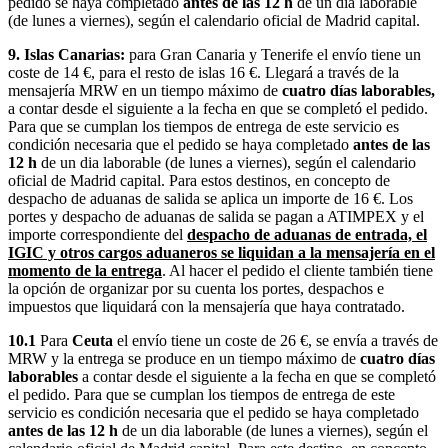
pedido se haya completado
antes de las 12 h
de un dia laborable
(de lunes a viernes), según el calendario oficial de Madrid capital.
9. Islas Canarias:
para Gran Canaria y Tenerife el envío tiene un
coste de 14 €, para el resto de islas 16 €. Llegará a través de la
mensajería MRW en un tiempo máximo de
cuatro días laborables,
a contar desde el siguiente a la fecha en que se completó el pedido.
Para que se cumplan los tiempos de entrega de este servicio es
condición necesaria que el pedido se haya completado
antes de las
12 h
de un dia laborable (de lunes a viernes), según el calendario
oficial de Madrid capital. Para estos destinos, en concepto de
despacho de aduanas de salida se aplica un importe de 16 €. Los
portes y despacho de aduanas de salida se pagan a ATIMPEX y el
importe correspondiente del
despacho de aduanas de entrada, el
IGIC y otros cargos aduaneros se liquidan a la mensajería en el
momento de la entrega
. Al hacer el pedido el cliente también tiene
la opción de organizar por su cuenta los portes, despachos e
impuestos que liquidará con la mensajería que haya contratado.
10.1
Para
Ceuta
el envío tiene un coste de 26 €, se envía a través de
MRW y la entrega se produce en un tiempo máximo de
cuatro días
laborables
a contar desde el siguiente a la fecha en que se completó
el pedido. Para que se cumplan los tiempos de entrega de este
servicio es condición necesaria que el pedido se haya completado
antes de las 12 h
de un dia laborable (de lunes a viernes), según el