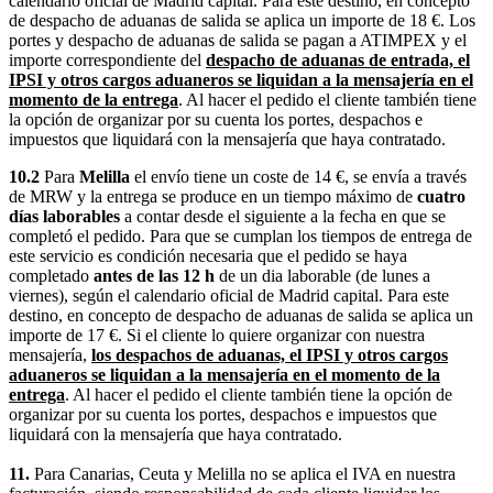
calendario oficial de Madrid capital. Para este destino, en concepto
de despacho de aduanas de salida se aplica un importe de 18 €. Los
portes y despacho de aduanas de salida se pagan a ATIMPEX y el
importe correspondiente del
despacho de aduanas de entrada, el
IPSI y otros cargos aduaneros se liquidan a la mensajería en el
momento de la entrega
. Al hacer el pedido el cliente también tiene
la opción de organizar por su cuenta los portes, despachos e
impuestos que liquidará con la mensajería que haya contratado.
10.2
Para
Melilla
el envío tiene un coste de 14 €, se envía a través
de MRW y la entrega se produce en un tiempo máximo de
cuatro
días laborables
a contar desde el siguiente a la fecha en que se
completó el pedido. Para que se cumplan los tiempos de entrega de
este servicio es condición necesaria que el pedido se haya
completado
antes de las 12 h
de un dia laborable (de lunes a
viernes), según el calendario oficial de Madrid capital. Para este
destino, en concepto de despacho de aduanas de salida se aplica un
importe de 17 €. Si el cliente lo quiere organizar con nuestra
mensajería,
los despachos de aduanas, el IPSI y otros cargos
aduaneros se liquidan a la mensajería en el momento de la
entrega
. Al hacer el pedido el cliente también tiene la opción de
organizar por su cuenta los portes, despachos e impuestos que
liquidará con la mensajería que haya contratado.
11.
Para Canarias, Ceuta y Melilla no se aplica el IVA en nuestra