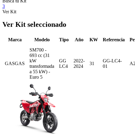
Busca tu Kit
3
Ver Kit
Ver Kit seleccionado
Marca
Modelo
Tipo
Año
KW
Referencia
Pe
SM700 -
693 cc (31
kW
GG
2022-
GG-LC4-
GASGAS
31
A
transformada
LC4
2024
01
a 55 kW) -
Euro 5