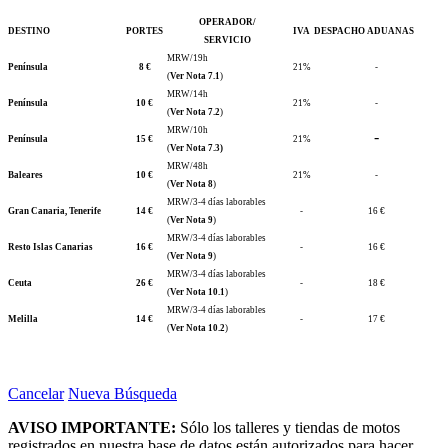
OPERADOR/
DESTINO
PORTES
IVA
DESPACHO ADUANAS
SERVICIO
MRW/19h
Península
8 €
21%
-
(
Ver Nota 7.1
)
MRW/14h
Península
10 €
21%
-
(
Ver Nota 7.2
)
MRW/10h
-
Península
15 €
21%
(
Ver Nota 7.3)
MRW/48h
Baleares
10 €
21%
-
(
Ver Nota 8
)
MRW/3-4 días laborables
Gran Canaria, Tenerife
14 €
-
16 €
(
Ver Nota 9
)
MRW/3-4 días laborables
Resto Islas Canarias
16 €
-
16 €
(
Ver Nota 9
)
MRW/3-4 días laborables
Ceuta
26 €
-
18 €
(
Ver Nota 10.1
)
MRW/3-4 días laborables
Melilla
14 €
-
17 €
(
Ver Nota 10.2
)
Cancelar
Nueva Búsqueda
AVISO IMPORTANTE:
Sólo los talleres y tiendas de motos
registrados en nuestra base de datos están autorizados para hacer