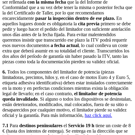
ser rellenada
con la misma fecha
que la del Informe de
Conformidad que a su vez debe tener la misma o posterior fecha que
la del Certificado de Taller, por lo que recomendamos
encarecidamente
pasar la inspección dentro de ese plazo.
En
aquellos lugares donde es obligatoria la
cita previa
primero se debe
pedir y luego hacer el pedido del limitador con suficiente antelación
unos días antes de la fecha fijada. Para evitar malentendidos
queremos insistir que transcurrido ese plazo la ITV podrá requerir
esos nuevos documentos
a fecha actual
, lo cual conlleva un coste
extra que deberá asumir en su totalidad el cliente. Transcurridos los
dos años del período de garantía sin haber pasado la ITV, tanto las
piezas como toda la documentación pierden su validez oficial.
6.
Todos los componentes del limitador de potencia (piezas
limitadoras, precintos, hilos y, en el caso de motos Euro 4 y Euro 5,
etiqueta adhesiva identificativa) deben estar instalados correctamente
en la moto y en perfectas condiciones mientras exista la obligación
legal de llevarlo; en el caso contrario,
el limitador de potencia
queda invalidado
. Si alguno o todos los dispositivos se desinstalan,
están deteriorados, modificados, mal colocados, fuera de su sitio o
desaparecidos por cualquier motivo, el limitador pierde su validez
oficial y la garantía. Para más información,
haz click aquí.
7.1
Para
destinos peninsulares
el
Servicio 19 h
tiene un coste de 8
€ (hasta dos intentos de entrega). Se entrega en la dirección que se