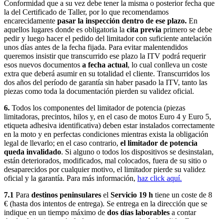
Conformidad que a su vez debe tener la misma o posterior fecha que
la del Certificado de Taller, por lo que recomendamos
encarecidamente
pasar la inspección dentro de ese plazo.
En
aquellos lugares donde es obligatoria la
cita previa
primero se debe
pedir y luego hacer el pedido del limitador con suficiente antelación
unos días antes de la fecha fijada. Para evitar malentendidos
queremos insistir que transcurrido ese plazo la ITV podrá requerir
esos nuevos documentos
a fecha actual
, lo cual conlleva un coste
extra que deberá asumir en su totalidad el cliente. Transcurridos los
dos años del período de garantía sin haber pasado la ITV, tanto las
piezas como toda la documentación pierden su validez oficial.
6.
Todos los componentes del limitador de potencia (piezas
limitadoras, precintos, hilos y, en el caso de motos Euro 4 y Euro 5,
etiqueta adhesiva identificativa) deben estar instalados correctamente
en la moto y en perfectas condiciones mientras exista la obligación
legal de llevarlo; en el caso contrario,
el limitador de potencia
queda invalidado
. Si alguno o todos los dispositivos se desinstalan,
están deteriorados, modificados, mal colocados, fuera de su sitio o
desaparecidos por cualquier motivo, el limitador pierde su validez
oficial y la garantía. Para más información,
haz click aquí.
7.1
Para
destinos peninsulares
el
Servicio 19 h
tiene un coste de 8
€ (hasta dos intentos de entrega). Se entrega en la dirección que se
indique en un tiempo máximo de
dos días laborables
a contar