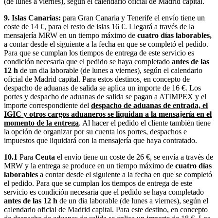
(de lunes a viernes), según el calendario oficial de Madrid capital.
9. Islas Canarias:
para Gran Canaria y Tenerife el envío tiene un
coste de 14 €, para el resto de islas 16 €. Llegará a través de la
mensajería MRW en un tiempo máximo de
cuatro días laborables,
a contar desde el siguiente a la fecha en que se completó el pedido.
Para que se cumplan los tiempos de entrega de este servicio es
condición necesaria que el pedido se haya completado
antes de las
12 h
de un dia laborable (de lunes a viernes), según el calendario
oficial de Madrid capital. Para estos destinos, en concepto de
despacho de aduanas de salida se aplica un importe de 16 €. Los
portes y despacho de aduanas de salida se pagan a ATIMPEX y el
importe correspondiente del
despacho de aduanas de entrada, el
IGIC y otros cargos aduaneros se liquidan a la mensajería en el
momento de la entrega
. Al hacer el pedido el cliente también tiene
la opción de organizar por su cuenta los portes, despachos e
impuestos que liquidará con la mensajería que haya contratado.
10.1
Para
Ceuta
el envío tiene un coste de 26 €, se envía a través de
MRW y la entrega se produce en un tiempo máximo de
cuatro días
laborables
a contar desde el siguiente a la fecha en que se completó
el pedido. Para que se cumplan los tiempos de entrega de este
servicio es condición necesaria que el pedido se haya completado
antes de las 12 h
de un dia laborable (de lunes a viernes), según el
calendario oficial de Madrid capital. Para este destino, en concepto