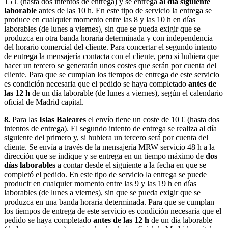
15 € (hasta dos intentos de entrega) y se entrega
al día siguiente
laborable
antes de las 10 h. En este tipo de servicio la entrega se
produce en cualquier momento entre las 8 y las 10 h en días
laborables (de lunes a viernes), sin que se pueda exigir que se
produzca en otra banda horaria determinada y con independencia
del horario comercial del cliente. Para concertar el segundo intento
de entrega la mensajería contacta con el cliente, pero si hubiera que
hacer un tercero se generarán unos costes que serán por cuenta del
cliente. Para que se cumplan los tiempos de entrega de este servicio
es condición necesaria que el pedido se haya completado
antes de
las 12 h
de un día laborable (de lunes a viernes), según el calendario
oficial de Madrid capital.
8.
Para las
Islas Baleares
el envío tiene un coste de 10 € (hasta dos
intentos de entrega). El segundo intento de entrega se realiza al día
siguiente del primero y, si hubiera un tercero será por cuenta del
cliente. Se envía a través de la mensajería MRW servicio 48 h a la
dirección que se indique y se entrega en un tiempo máximo de
dos
días laborables
a contar desde el siguiente a la fecha en que se
completó el pedido. En este tipo de servicio la entrega se puede
producir en cualquier momento entre las 9 y las 19 h en días
laborables (de lunes a viernes), sin que se pueda exigir que se
produzca en una banda horaria determinada. Para que se cumplan
los tiempos de entrega de este servicio es condición necesaria que el
pedido se haya completado
antes de las 12 h
de un dia laborable