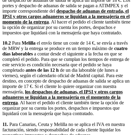
de despacho de aduanas de salida se aplica un importe de 18 €. Los
portes y despacho de aduanas de salida se pagan a ATIMPEX y el
importe correspondiente del
despacho de aduanas de entrada, el
IPSI y otros cargos aduaneros se liquidan a la mensajería en el
momento de la entrega
. Al hacer el pedido el cliente también tiene
la opción de organizar por su cuenta los portes, despachos e
impuestos que liquidará con la mensajería que haya contratado.
10.2
Para
Melilla
el envío tiene un coste de 14 €, se envía a través
de MRW y la entrega se produce en un tiempo máximo de
cuatro
días laborables
a contar desde el siguiente a la fecha en que se
completó el pedido. Para que se cumplan los tiempos de entrega de
este servicio es condición necesaria que el pedido se haya
completado
antes de las 12 h
de un dia laborable (de lunes a
viernes), según el calendario oficial de Madrid capital. Para este
destino, en concepto de despacho de aduanas de salida se aplica un
importe de 17 €. Si el cliente lo quiere organizar con nuestra
mensajería,
los despachos de aduanas, el IPSI y otros cargos
aduaneros se liquidan a la mensajería en el momento de la
entrega
. Al hacer el pedido el cliente también tiene la opción de
organizar por su cuenta los portes, despachos e impuestos que
liquidará con la mensajería que haya contratado.
11.
Para Canarias, Ceuta y Melilla no se aplica el IVA en nuestra
facturación, siendo responsabilidad de cada cliente liquidar los