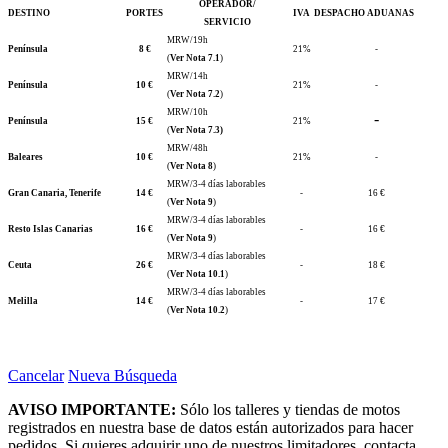
OPERADOR/
DESTINO
PORTES
IVA
DESPACHO ADUANAS
SERVICIO
MRW/19h
Península
8 €
21%
-
(
Ver Nota 7.1
)
MRW/14h
Península
10 €
21%
-
(
Ver Nota 7.2
)
MRW/10h
-
Península
15 €
21%
(
Ver Nota 7.3)
MRW/48h
Baleares
10 €
21%
-
(
Ver Nota 8
)
MRW/3-4 días laborables
Gran Canaria, Tenerife
14 €
-
16 €
(
Ver Nota 9
)
MRW/3-4 días laborables
Resto Islas Canarias
16 €
-
16 €
(
Ver Nota 9
)
MRW/3-4 días laborables
Ceuta
26 €
-
18 €
(
Ver Nota 10.1
)
MRW/3-4 días laborables
Melilla
14 €
-
17 €
(
Ver Nota 10.2
)
Cancelar
Nueva Búsqueda
AVISO IMPORTANTE:
Sólo los talleres y tiendas de motos
registrados en nuestra base de datos están autorizados para hacer
pedidos. Si quieres adquirir uno de nuestros limitadores, contacta