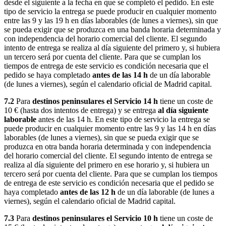
desde el siguiente a la fecha en que se completó el pedido. En este
tipo de servicio la entrega se puede producir en cualquier momento
entre las 9 y las 19 h en días laborables (de lunes a viernes), sin que
se pueda exigir que se produzca en una banda horaria determinada y
con independencia del horario comercial del cliente. El segundo
intento de entrega se realiza al día siguiente del primero y, si hubiera
un tercero será por cuenta del cliente. Para que se cumplan los
tiempos de entrega de este servicio es condición necesaria que el
pedido se haya completado
antes de las 14 h
de un día laborable
(de lunes a viernes), según el calendario oficial de Madrid capital.
7.2
Para
destinos peninsulares el Servicio 14 h
tiene un coste de
10 € (hasta dos intentos de entrega) y se entrega
al día siguiente
laborable
antes de las 14 h. En este tipo de servicio la entrega se
puede producir en cualquier momento entre las 9 y las 14 h en días
laborables (de lunes a viernes), sin que se pueda exigir que se
produzca en otra banda horaria determinada y con independencia
del horario comercial del cliente. El segundo intento de entrega se
realiza al día siguiente del primero en ese horario y, si hubiera un
tercero será por cuenta del cliente. Para que se cumplan los tiempos
de entrega de este servicio es condición necesaria que el pedido se
haya completado
antes de las 12 h
de un día laborable (de lunes a
viernes), según el calendario oficial de Madrid capital.
7.3
Para
destinos peninsulares el Servicio 10 h
tiene un coste de