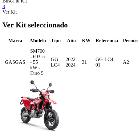
Busca tu Kit
3
Ver Kit
Ver Kit seleccionado
Marca
Modelo
Tipo
Año
KW
Referencia
Permis
SM700
- 693 cc
GG
2022-
GG-LC4-
GASGAS
- 55
31
A2
LC4
2024
01
kW -
Euro 5