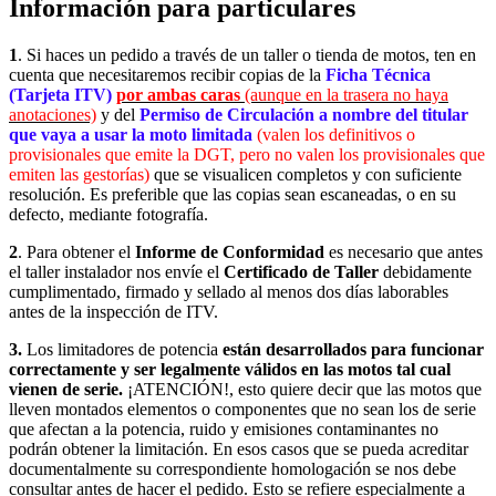
Información para particulares
1
. Si haces un pedido a través de un taller o tienda de motos, ten en
cuenta que necesitaremos recibir copias de la
Ficha Técnica
(Tarjeta ITV)
por ambas caras
(aunque en la trasera no haya
anotaciones)
y del
Permiso de Circulación a nombre del titular
que vaya a usar la moto limitada
(valen los definitivos o
provisionales que emite la DGT, pero no valen los provisionales que
emiten las gestorías)
que se visualicen completos y con suficiente
resolución. Es preferible que las copias sean escaneadas, o en su
defecto, mediante fotografía.
2
. Para obtener el
Informe de Conformidad
es necesario que antes
el taller instalador nos envíe el
Certificado de Taller
debidamente
cumplimentado, firmado y sellado
al menos dos días laborables
antes de la inspección de ITV.
3.
Los limitadores de potencia
están desarrollados para funcionar
correctamente y ser legalmente válidos en las motos tal cual
vienen de serie.
¡ATENCIÓN!, esto quiere decir que las motos que
lleven montados elementos o componentes que no sean los de serie
que afectan a la potencia, ruido y emisiones contaminantes no
podrán obtener la limitación. En esos casos que se pueda acreditar
documentalmente su correspondiente homologación se nos debe
consultar antes de hacer el pedido. Esto se refiere especialmente a