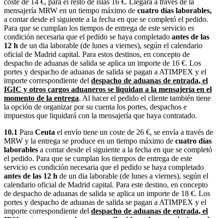
coste de 14 €, para el resto de islas 16 €. Llegará a través de la
mensajería MRW en un tiempo máximo de
cuatro días laborables,
a contar desde el siguiente a la fecha en que se completó el pedido.
Para que se cumplan los tiempos de entrega de este servicio es
condición necesaria que el pedido se haya completado
antes de las
12 h
de un dia laborable (de lunes a viernes), según el calendario
oficial de Madrid capital. Para estos destinos, en concepto de
despacho de aduanas de salida se aplica un importe de 16 €. Los
portes y despacho de aduanas de salida se pagan a ATIMPEX y el
importe correspondiente del
despacho de aduanas de entrada, el
IGIC y otros cargos aduaneros se liquidan a la mensajería en el
momento de la entrega
. Al hacer el pedido el cliente también tiene
la opción de organizar por su cuenta los portes, despachos e
impuestos que liquidará con la mensajería que haya contratado.
10.1
Para
Ceuta
el envío tiene un coste de 26 €, se envía a través de
MRW y la entrega se produce en un tiempo máximo de
cuatro días
laborables
a contar desde el siguiente a la fecha en que se completó
el pedido. Para que se cumplan los tiempos de entrega de este
servicio es condición necesaria que el pedido se haya completado
antes de las 12 h
de un dia laborable (de lunes a viernes), según el
calendario oficial de Madrid capital. Para este destino, en concepto
de despacho de aduanas de salida se aplica un importe de 18 €. Los
portes y despacho de aduanas de salida se pagan a ATIMPEX y el
importe correspondiente del
despacho de aduanas de entrada, el