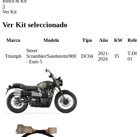
Busca tu Kit
3
Ver Kit
Ver Kit seleccionado
Marca
Modelo
Tipo
Año
KW
Refe
Street
2021-
T-D
Triumph
Scrambler/Sandstorm/900
DC04
35
2024
01
- Euro 5