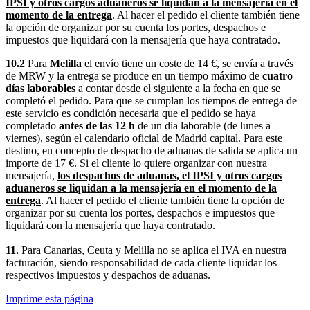
IPSI y otros cargos aduaneros se liquidan a la mensajería en el
momento de la entrega
. Al hacer el pedido el cliente también tiene
la opción de organizar por su cuenta los portes, despachos e
impuestos que liquidará con la mensajería que haya contratado.
10.2
Para
Melilla
el envío tiene un coste de 14 €, se envía a través
de MRW y la entrega se produce en un tiempo máximo de
cuatro
días laborables
a contar desde el siguiente a la fecha en que se
completó el pedido. Para que se cumplan los tiempos de entrega de
este servicio es condición necesaria que el pedido se haya
completado
antes de las 12 h
de un dia laborable (de lunes a
viernes), según el calendario oficial de Madrid capital. Para este
destino, en concepto de despacho de aduanas de salida se aplica un
importe de 17 €. Si el cliente lo quiere organizar con nuestra
mensajería,
los despachos de aduanas, el IPSI y otros cargos
aduaneros se liquidan a la mensajería en el momento de la
entrega
. Al hacer el pedido el cliente también tiene la opción de
organizar por su cuenta los portes, despachos e impuestos que
liquidará con la mensajería que haya contratado.
11.
Para Canarias, Ceuta y Melilla no se aplica el IVA en nuestra
facturación, siendo responsabilidad de cada cliente liquidar los
respectivos impuestos y despachos de aduanas.
Imprime esta página