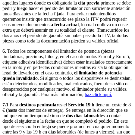
aquellos lugares donde es obligatoria la
cita previa
primero se debe
pedir y luego hacer el pedido del limitador con suficiente antelación
unos días antes de la fecha fijada. Para evitar malentendidos
queremos insistir que transcurrido ese plazo la ITV podrá requerir
esos nuevos documentos
a fecha actual
, lo cual conlleva un coste
extra que deberá asumir en su totalidad el cliente. Transcurridos los
dos años del período de garantía sin haber pasado la ITV, tanto las
piezas como toda la documentación pierden su validez oficial.
6.
Todos los componentes del limitador de potencia (piezas
limitadoras, precintos, hilos y, en el caso de motos Euro 4 y Euro 5,
etiqueta adhesiva identificativa) deben estar instalados correctamente
en la moto y en perfectas condiciones mientras exista la obligación
legal de llevarlo; en el caso contrario,
el limitador de potencia
queda invalidado
. Si alguno o todos los dispositivos se desinstalan,
están deteriorados, modificados, mal colocados, fuera de su sitio o
desaparecidos por cualquier motivo, el limitador pierde su validez
oficial y la garantía. Para más información,
haz click aquí.
7.1
Para
destinos peninsulares
el
Servicio 19 h
tiene un coste de 8
€ (hasta dos intentos de entrega). Se entrega en la dirección que se
indique en un tiempo máximo de
dos días laborables
a contar
desde el siguiente a la fecha en que se completó el pedido. En este
tipo de servicio la entrega se puede producir en cualquier momento
entre las 9 y las 19 h en días laborables (de lunes a viernes), sin que