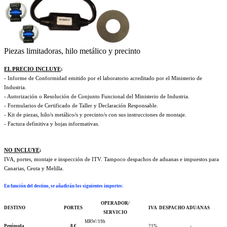
Piezas limitadoras, hilo metálico y precinto
EL PRECIO INCLUYE
:
- Informe de Conformidad emitido por el laboratorio acreditado por el Ministerio de
Industria.
- Autorización o Resolución de Conjunto Funcional del Ministerio de Industria.
- Formularios de Certificado de Taller y Declaración Responsable.
- Kit de piezas, hilo/s metálico/s y precinto/s con sus instrucciones de montaje.
- Factura definitiva y hojas informativas.
NO INCLUYE
:
IVA, portes, montaje e inspección de ITV. Tampoco despachos de aduanas e impuestos para
Canarias, Ceuta y Melilla.
En función del destino, se añadirán los siguientes importes
:
OPERADOR/
DESTINO
PORTES
IVA
DESPACHO ADUANAS
SERVICIO
MRW/19h
Península
8 €
21%
-