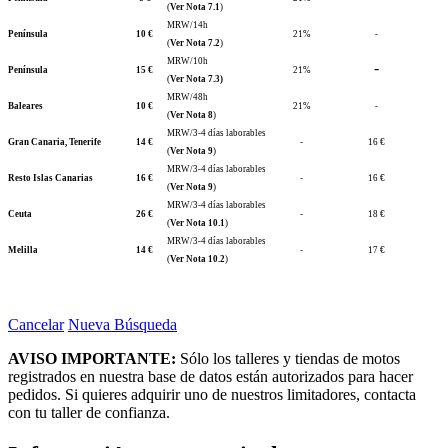
(
Ver Nota 7.1
)
MRW/14h
Península
10 €
21%
-
(
Ver Nota 7.2
)
MRW/10h
-
Península
15 €
21%
(
Ver Nota 7.3)
MRW/48h
Baleares
10 €
21%
-
(
Ver Nota 8
)
MRW/3-4 días laborables
Gran Canaria, Tenerife
14 €
-
16 €
(
Ver Nota 9
)
MRW/3-4 días laborables
Resto Islas Canarias
16 €
-
16 €
(
Ver Nota 9
)
MRW/3-4 días laborables
Ceuta
26 €
-
18 €
(
Ver Nota 10.1
)
MRW/3-4 días laborables
Melilla
14 €
-
17 €
(
Ver Nota 10.2
)
Cancelar
Nueva Búsqueda
AVISO IMPORTANTE:
Sólo los talleres y tiendas de motos
registrados en nuestra base de datos están autorizados para hacer
pedidos. Si quieres adquirir uno de nuestros limitadores, contacta
con tu taller de confianza.