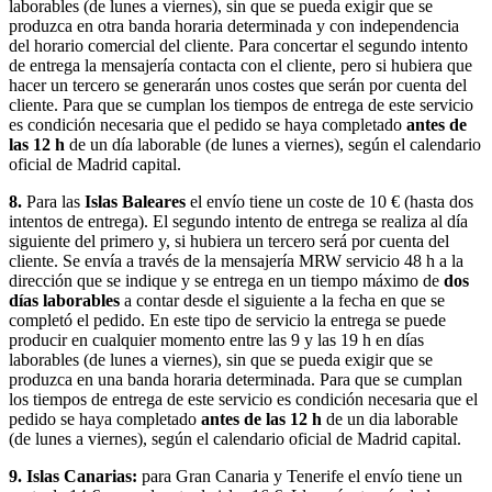
laborables (de lunes a viernes), sin que se pueda exigir que se
produzca en otra banda horaria determinada y con independencia
del horario comercial del cliente. Para concertar el segundo intento
de entrega la mensajería contacta con el cliente, pero si hubiera que
hacer un tercero se generarán unos costes que serán por cuenta del
cliente. Para que se cumplan los tiempos de entrega de este servicio
es condición necesaria que el pedido se haya completado
antes de
las 12 h
de un día laborable (de lunes a viernes), según el calendario
oficial de Madrid capital.
8.
Para las
Islas Baleares
el envío tiene un coste de 10 € (hasta dos
intentos de entrega). El segundo intento de entrega se realiza al día
siguiente del primero y, si hubiera un tercero será por cuenta del
cliente. Se envía a través de la mensajería MRW servicio 48 h a la
dirección que se indique y se entrega en un tiempo máximo de
dos
días laborables
a contar desde el siguiente a la fecha en que se
completó el pedido. En este tipo de servicio la entrega se puede
producir en cualquier momento entre las 9 y las 19 h en días
laborables (de lunes a viernes), sin que se pueda exigir que se
produzca en una banda horaria determinada. Para que se cumplan
los tiempos de entrega de este servicio es condición necesaria que el
pedido se haya completado
antes de las 12 h
de un dia laborable
(de lunes a viernes), según el calendario oficial de Madrid capital.
9. Islas Canarias:
para Gran Canaria y Tenerife el envío tiene un