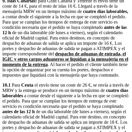
9. Islas Canarias:
para Gran Canaria y Tenerife el envío tiene un
coste de 14 €, para el resto de islas 16 €. Llegará a través de la
mensajería MRW en un tiempo máximo de
cuatro días laborables,
a contar desde el siguiente a la fecha en que se completó el pedido.
Para que se cumplan los tiempos de entrega de este servicio es
condición necesaria que el pedido se haya completado
antes de las
12 h
de un dia laborable (de lunes a viernes), según el calendario
oficial de Madrid capital. Para estos destinos, en concepto de
despacho de aduanas de salida se aplica un importe de 16 €. Los
portes y despacho de aduanas de salida se pagan a ATIMPEX y el
importe correspondiente del
despacho de aduanas de entrada, el
IGIC y otros cargos aduaneros se liquidan a la mensajería en el
momento de la entrega
. Al hacer el pedido el cliente también tiene
la opción de organizar por su cuenta los portes, despachos e
impuestos que liquidará con la mensajería que haya contratado.
10.1
Para
Ceuta
el envío tiene un coste de 26 €, se envía a través de
MRW y la entrega se produce en un tiempo máximo de
cuatro días
laborables
a contar desde el siguiente a la fecha en que se completó
el pedido. Para que se cumplan los tiempos de entrega de este
servicio es condición necesaria que el pedido se haya completado
antes de las 12 h
de un dia laborable (de lunes a viernes), según el
calendario oficial de Madrid capital. Para este destino, en concepto
de despacho de aduanas de salida se aplica un importe de 18 €. Los
portes y despacho de aduanas de salida se pagan a ATIMPEX y el