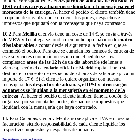
importe correspondiente del
despacho de aduanas de entrada, el
IPSI y otros cargos aduaneros se liquidan a la mensajería en el
momento de la entrega
. Al hacer el pedido el cliente también tiene
la opción de organizar por su cuenta los portes, despachos e
impuestos que liquidará con la mensajería que haya contratado.
10.2
Para
Melilla
el envío tiene un coste de 14 €, se envía a través
de MRW y la entrega se produce en un tiempo máximo de
cuatro
días laborables
a contar desde el siguiente a la fecha en que se
completó el pedido. Para que se cumplan los tiempos de entrega de
este servicio es condición necesaria que el pedido se haya
completado
antes de las 12 h
de un dia laborable (de lunes a
viernes), según el calendario oficial de Madrid capital. Para este
destino, en concepto de despacho de aduanas de salida se aplica un
importe de 17 €. Si el cliente lo quiere organizar con nuestra
mensajería,
los despachos de aduanas, el IPSI y otros cargos
aduaneros se liquidan a la mensajería en el momento de la
entrega
. Al hacer el pedido el cliente también tiene la opción de
organizar por su cuenta los portes, despachos e impuestos que
liquidará con la mensajería que haya contratado.
11.
Para Canarias, Ceuta y Melilla no se aplica el IVA en nuestra
facturación, siendo responsabilidad de cada cliente liquidar los
respectivos impuestos y despachos de aduanas.