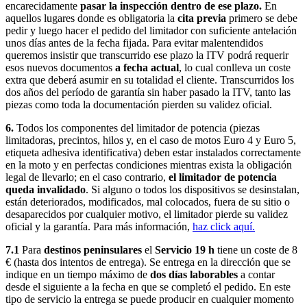
encarecidamente
pasar la inspección dentro de ese plazo.
En
aquellos lugares donde es obligatoria la
cita previa
primero se debe
pedir y luego hacer el pedido del limitador con suficiente antelación
unos días antes de la fecha fijada. Para evitar malentendidos
queremos insistir que transcurrido ese plazo la ITV podrá requerir
esos nuevos documentos
a fecha actual
, lo cual conlleva un coste
extra que deberá asumir en su totalidad el cliente. Transcurridos los
dos años del período de garantía sin haber pasado la ITV, tanto las
piezas como toda la documentación pierden su validez oficial.
6.
Todos los componentes del limitador de potencia (piezas
limitadoras, precintos, hilos y, en el caso de motos Euro 4 y Euro 5,
etiqueta adhesiva identificativa) deben estar instalados correctamente
en la moto y en perfectas condiciones mientras exista la obligación
legal de llevarlo; en el caso contrario,
el limitador de potencia
queda invalidado
. Si alguno o todos los dispositivos se desinstalan,
están deteriorados, modificados, mal colocados, fuera de su sitio o
desaparecidos por cualquier motivo, el limitador pierde su validez
oficial y la garantía. Para más información,
haz click aquí.
7.1
Para
destinos peninsulares
el
Servicio 19 h
tiene un coste de 8
€ (hasta dos intentos de entrega). Se entrega en la dirección que se
indique en un tiempo máximo de
dos días laborables
a contar
desde el siguiente a la fecha en que se completó el pedido. En este
tipo de servicio la entrega se puede producir en cualquier momento