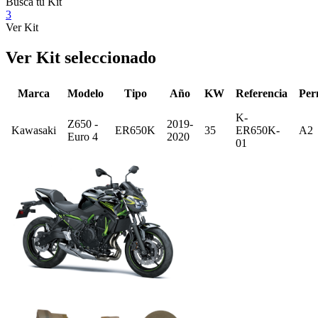
Busca tu Kit
3
Ver Kit
Ver Kit seleccionado
Marca
Modelo
Tipo
Año
KW
Referencia
Per
K-
Z650 -
2019-
Kawasaki
ER650K
35
ER650K-
A2
Euro 4
2020
01