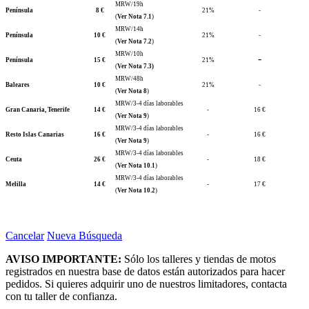
MRW/19h
Península
8 €
21%
-
(
Ver Nota 7.1
)
MRW/14h
Península
10 €
21%
-
(
Ver Nota 7.2
)
MRW/10h
-
Península
15 €
21%
(
Ver Nota 7.3)
MRW/48h
Baleares
10 €
21%
-
(
Ver Nota 8
)
MRW/3-4 días laborables
Gran Canaria, Tenerife
14 €
-
16 €
(
Ver Nota 9
)
MRW/3-4 días laborables
Resto Islas Canarias
16 €
-
16 €
(
Ver Nota 9
)
MRW/3-4 días laborables
Ceuta
26 €
-
18 €
(
Ver Nota 10.1
)
MRW/3-4 días laborables
Melilla
14 €
-
17 €
(
Ver Nota 10.2
)
Cancelar
Nueva Búsqueda
AVISO IMPORTANTE:
Sólo los talleres y tiendas de motos
registrados en nuestra base de datos están autorizados para hacer
pedidos. Si quieres adquirir uno de nuestros limitadores, contacta
con tu taller de confianza.