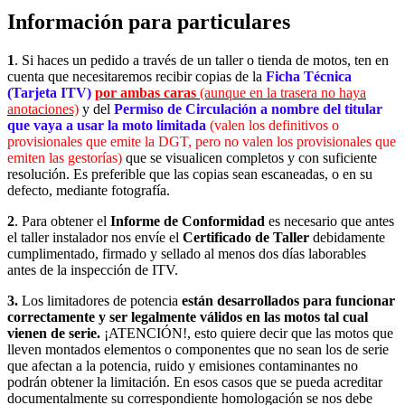
Información para particulares
1
. Si haces un pedido a través de un taller o tienda de motos, ten en
cuenta que necesitaremos recibir copias de la
Ficha Técnica
(Tarjeta ITV)
por ambas caras
(aunque en la trasera no haya
anotaciones)
y del
Permiso de Circulación a nombre del titular
que vaya a usar la moto limitada
(valen los definitivos o
provisionales que emite la DGT, pero no valen los provisionales que
emiten las gestorías)
que se visualicen completos y con suficiente
resolución. Es preferible que las copias sean escaneadas, o en su
defecto, mediante fotografía.
2
. Para obtener el
Informe de Conformidad
es necesario que antes
el taller instalador nos envíe el
Certificado de Taller
debidamente
cumplimentado, firmado y sellado
al menos dos días laborables
antes de la inspección de ITV.
3.
Los limitadores de potencia
están desarrollados para funcionar
correctamente y ser legalmente válidos en las motos tal cual
vienen de serie.
¡ATENCIÓN!, esto quiere decir que las motos que
lleven montados elementos o componentes que no sean los de serie
que afectan a la potencia, ruido y emisiones contaminantes no
podrán obtener la limitación. En esos casos que se pueda acreditar
documentalmente su correspondiente homologación se nos debe