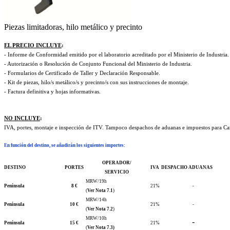
Piezas limitadoras, hilo metálico y precinto
EL PRECIO INCLUYE
:
- Informe de Conformidad emitido por el laboratorio acreditado por el Ministerio de Industria.
- Autorización o Resolución de Conjunto Funcional del Ministerio de Industria.
- Formularios de Certificado de Taller y Declaración Responsable.
- Kit de piezas, hilo/s metálico/s y precinto/s con sus instrucciones de montaje.
- Factura definitiva y hojas informativas.
NO INCLUYE
:
IVA, portes, montaje e inspección de ITV. Tampoco despachos de aduanas e impuestos para Cana
En función del destino, se añadirán los siguientes importes
:
OPERADOR/
DESTINO
PORTES
IVA
DESPACHO ADUANAS
SERVICIO
MRW/19h
Península
8 €
21%
-
(
Ver Nota 7.1
)
MRW/14h
Península
10 €
21%
-
(
Ver Nota 7.2
)
MRW/10h
-
Península
15 €
21%
(
Ver Nota 7.3)