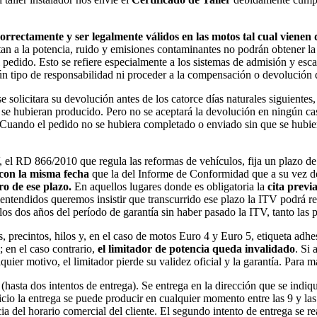
rrectamente y ser legalmente válidos en las motos tal cual vienen d
n a la potencia, ruido y emisiones contaminantes no podrán obtener la
edido. Esto se refiere especialmente a los sistemas de admisión y escap
tipo de responsabilidad ni proceder a la compensación o devolución de 
 se solicitara su devolución antes de los catorce días naturales siguien
e se hubieran producido. Pero no se aceptará la devolución en ningún cas
. Cuando el pedido no se hubiera completado o enviado sin que se hubie
, el RD 866/2010 que regula las reformas de vehículos, fija un plazo d
con la misma fecha
que la del Informe de Conformidad que a su vez deb
ro de ese plazo.
En aquellos lugares donde es obligatoria la
cita previ
 malentendidos queremos insistir que transcurrido ese plazo la ITV podrá
 los dos años del período de garantía sin haber pasado la ITV, tanto las
 precintos, hilos y, en el caso de motos Euro 4 y Euro 5, etiqueta adhes
; en el caso contrario,
el limitador de potencia queda invalidado
. Si 
quier motivo, el limitador pierde su validez oficial y la garantía. Para 
 (hasta dos intentos de entrega). Se entrega en la dirección que se in
icio la entrega se puede producir en cualquier momento entre las 9 y las 
el horario comercial del cliente. El segundo intento de entrega se reali