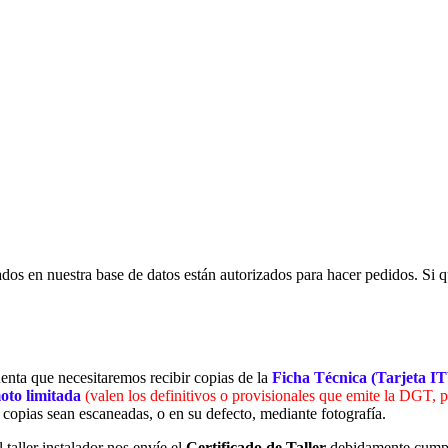
rados en nuestra base de datos están autorizados para hacer pedidos. Si qu
cuenta que necesitaremos recibir copias de la
Ficha Técnica (Tarjeta I
moto limitada
(valen los definitivos o provisionales que emite la DGT, p
s copias sean escaneadas, o en su defecto, mediante fotografía.
 taller instalador nos envíe el
Certificado de Taller
debidamente cumpl