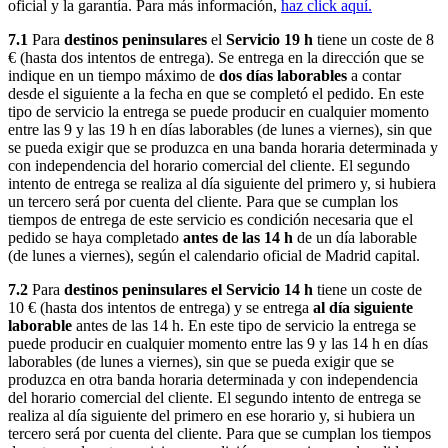
oficial y la garantía. Para más información,
haz click aquí.
7.1
Para
destinos peninsulares
el
Servicio 19 h
tiene un coste de 8
€ (hasta dos intentos de entrega). Se entrega en la dirección que se
indique en un tiempo máximo de
dos días laborables
a contar
desde el siguiente a la fecha en que se completó el pedido. En este
tipo de servicio la entrega se puede producir en cualquier momento
entre las 9 y las 19 h en días laborables (de lunes a viernes), sin que
se pueda exigir que se produzca en una banda horaria determinada y
con independencia del horario comercial del cliente. El segundo
intento de entrega se realiza al día siguiente del primero y, si hubiera
un tercero será por cuenta del cliente. Para que se cumplan los
tiempos de entrega de este servicio es condición necesaria que el
pedido se haya completado
antes de las 14 h
de un día laborable
(de lunes a viernes), según el calendario oficial de Madrid capital.
7.2
Para
destinos peninsulares el Servicio 14 h
tiene un coste de
10 € (hasta dos intentos de entrega) y se entrega
al día siguiente
laborable
antes de las 14 h. En este tipo de servicio la entrega se
puede producir en cualquier momento entre las 9 y las 14 h en días
laborables (de lunes a viernes), sin que se pueda exigir que se
produzca en otra banda horaria determinada y con independencia
del horario comercial del cliente. El segundo intento de entrega se
realiza al día siguiente del primero en ese horario y, si hubiera un
tercero será por cuenta del cliente. Para que se cumplan los tiempos