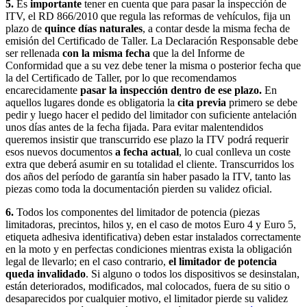
5.
Es
importante
tener en cuenta que para pasar la inspección de
ITV, el RD 866/2010 que regula las reformas de vehículos, fija un
plazo de
quince días naturales
, a contar desde la misma fecha de
emisión del Certificado de Taller. La Declaración Responsable debe
ser rellenada
con la misma fecha
que la del Informe de
Conformidad que a su vez debe tener la misma o posterior fecha que
la del Certificado de Taller, por lo que recomendamos
encarecidamente
pasar la inspección dentro de ese plazo.
En
aquellos lugares donde es obligatoria la
cita previa
primero se debe
pedir y luego hacer el pedido del limitador con suficiente antelación
unos días antes de la fecha fijada. Para evitar malentendidos
queremos insistir que transcurrido ese plazo la ITV podrá requerir
esos nuevos documentos
a fecha actual
, lo cual conlleva un coste
extra que deberá asumir en su totalidad el cliente. Transcurridos los
dos años del período de garantía sin haber pasado la ITV, tanto las
piezas como toda la documentación pierden su validez oficial.
6.
Todos los componentes del limitador de potencia (piezas
limitadoras, precintos, hilos y, en el caso de motos Euro 4 y Euro 5,
etiqueta adhesiva identificativa) deben estar instalados correctamente
en la moto y en perfectas condiciones mientras exista la obligación
legal de llevarlo; en el caso contrario,
el limitador de potencia
queda invalidado
. Si alguno o todos los dispositivos se desinstalan,
están deteriorados, modificados, mal colocados, fuera de su sitio o
desaparecidos por cualquier motivo, el limitador pierde su validez