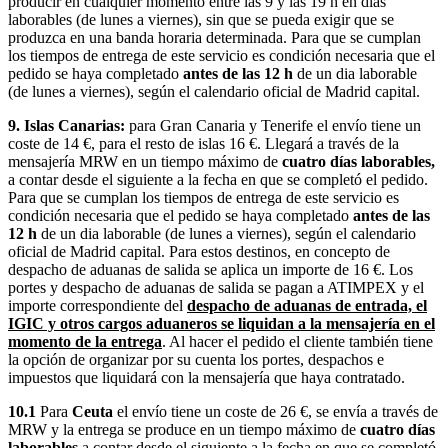
producir en cualquier momento entre las 9 y las 19 h en días
laborables (de lunes a viernes), sin que se pueda exigir que se
produzca en una banda horaria determinada. Para que se cumplan
los tiempos de entrega de este servicio es condición necesaria que el
pedido se haya completado
antes de las 12 h
de un dia laborable
(de lunes a viernes), según el calendario oficial de Madrid capital.
9. Islas Canarias:
para Gran Canaria y Tenerife el envío tiene un
coste de 14 €, para el resto de islas 16 €. Llegará a través de la
mensajería MRW en un tiempo máximo de
cuatro días laborables,
a contar desde el siguiente a la fecha en que se completó el pedido.
Para que se cumplan los tiempos de entrega de este servicio es
condición necesaria que el pedido se haya completado
antes de las
12 h
de un dia laborable (de lunes a viernes), según el calendario
oficial de Madrid capital. Para estos destinos, en concepto de
despacho de aduanas de salida se aplica un importe de 16 €. Los
portes y despacho de aduanas de salida se pagan a ATIMPEX y el
importe correspondiente del
despacho de aduanas de entrada, el
IGIC y otros cargos aduaneros se liquidan a la mensajería en el
momento de la entrega
. Al hacer el pedido el cliente también tiene
la opción de organizar por su cuenta los portes, despachos e
impuestos que liquidará con la mensajería que haya contratado.
10.1
Para
Ceuta
el envío tiene un coste de 26 €, se envía a través de
MRW y la entrega se produce en un tiempo máximo de
cuatro días
laborables
a contar desde el siguiente a la fecha en que se completó