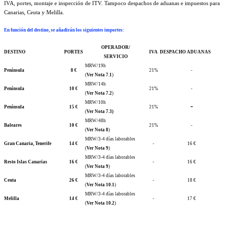
IVA, portes, montaje e inspección de ITV. Tampoco despachos de aduanas e impuestos para
Canarias, Ceuta y Melilla.
En función del destino, se añadirán los siguientes importes
:
OPERADOR/
DESTINO
PORTES
IVA
DESPACHO ADUANAS
SERVICIO
MRW/19h
Península
8 €
21%
-
(
Ver Nota 7.1
)
MRW/14h
Península
10 €
21%
-
(
Ver Nota 7.2
)
MRW/10h
-
Península
15 €
21%
(
Ver Nota 7.3)
MRW/48h
Baleares
10 €
21%
-
(
Ver Nota 8
)
MRW/3-4 días laborables
Gran Canaria, Tenerife
14 €
-
16 €
(
Ver Nota 9
)
MRW/3-4 días laborables
Resto Islas Canarias
16 €
-
16 €
(
Ver Nota 9
)
MRW/3-4 días laborables
Ceuta
26 €
-
18 €
(
Ver Nota 10.1
)
MRW/3-4 días laborables
Melilla
14 €
-
17 €
(
Ver Nota 10.2
)