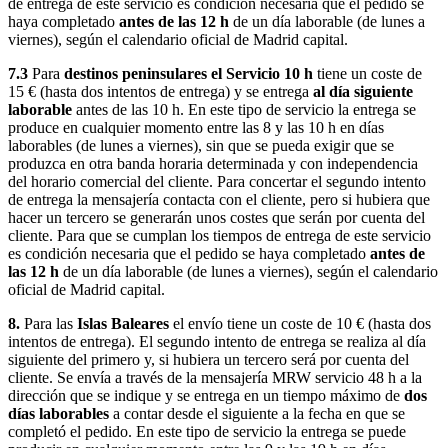
de entrega de este servicio es condición necesaria que el pedido se
haya completado
antes de las 12 h
de un día laborable (de lunes a
viernes), según el calendario oficial de Madrid capital.
7.3
Para
destinos peninsulares el Servicio 10 h
tiene un coste de
15 € (hasta dos intentos de entrega) y se entrega
al día siguiente
laborable
antes de las 10 h. En este tipo de servicio la entrega se
produce en cualquier momento entre las 8 y las 10 h en días
laborables (de lunes a viernes), sin que se pueda exigir que se
produzca en otra banda horaria determinada y con independencia
del horario comercial del cliente. Para concertar el segundo intento
de entrega la mensajería contacta con el cliente, pero si hubiera que
hacer un tercero se generarán unos costes que serán por cuenta del
cliente. Para que se cumplan los tiempos de entrega de este servicio
es condición necesaria que el pedido se haya completado
antes de
las 12 h
de un día laborable (de lunes a viernes), según el calendario
oficial de Madrid capital.
8.
Para las
Islas Baleares
el envío tiene un coste de 10 € (hasta dos
intentos de entrega). El segundo intento de entrega se realiza al día
siguiente del primero y, si hubiera un tercero será por cuenta del
cliente. Se envía a través de la mensajería MRW servicio 48 h a la
dirección que se indique y se entrega en un tiempo máximo de
dos
días laborables
a contar desde el siguiente a la fecha en que se
completó el pedido. En este tipo de servicio la entrega se puede