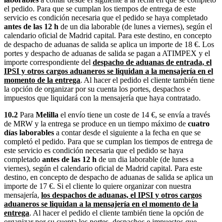
el pedido. Para que se cumplan los tiempos de entrega de este
servicio es condición necesaria que el pedido se haya completado
antes de las 12 h
de un dia laborable (de lunes a viernes), según el
calendario oficial de Madrid capital. Para este destino, en concepto
de despacho de aduanas de salida se aplica un importe de 18 €. Los
portes y despacho de aduanas de salida se pagan a ATIMPEX y el
importe correspondiente del
despacho de aduanas de entrada, el
IPSI y otros cargos aduaneros se liquidan a la mensajería en el
momento de la entrega
. Al hacer el pedido el cliente también tiene
la opción de organizar por su cuenta los portes, despachos e
impuestos que liquidará con la mensajería que haya contratado.
10.2
Para
Melilla
el envío tiene un coste de 14 €, se envía a través
de MRW y la entrega se produce en un tiempo máximo de
cuatro
días laborables
a contar desde el siguiente a la fecha en que se
completó el pedido. Para que se cumplan los tiempos de entrega de
este servicio es condición necesaria que el pedido se haya
completado
antes de las 12 h
de un dia laborable (de lunes a
viernes), según el calendario oficial de Madrid capital. Para este
destino, en concepto de despacho de aduanas de salida se aplica un
importe de 17 €. Si el cliente lo quiere organizar con nuestra
mensajería,
los despachos de aduanas, el IPSI y otros cargos
aduaneros se liquidan a la mensajería en el momento de la
entrega
. Al hacer el pedido el cliente también tiene la opción de
organizar por su cuenta los portes, despachos e impuestos que