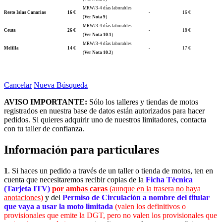
MRW/3-4 días laborables
Resto Islas Canarias
16 €
-
16 €
(
Ver Nota 9
)
MRW/3-4 días laborables
Ceuta
26 €
-
18 €
(
Ver Nota 10.1
)
MRW/3-4 días laborables
Melilla
14 €
-
17 €
(
Ver Nota 10.2
)
Cancelar
Nueva Búsqueda
AVISO IMPORTANTE:
Sólo los talleres y tiendas de motos
registrados en nuestra base de datos están autorizados para hacer
pedidos. Si quieres adquirir uno de nuestros limitadores, contacta
con tu taller de confianza.
Información para particulares
1
. Si haces un pedido a través de un taller o tienda de motos, ten en
cuenta que necesitaremos recibir copias de la
Ficha Técnica
(Tarjeta ITV)
por ambas caras
(aunque en la trasera no haya
anotaciones)
y del
Permiso de Circulación a nombre del titular
que vaya a usar la moto limitada
(valen los definitivos o
provisionales que emite la DGT, pero no valen los provisionales que