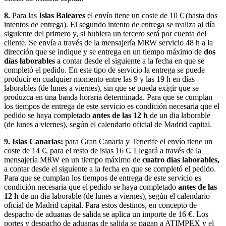
8.
Para las
Islas Baleares
el envío tiene un coste de 10 € (hasta dos
intentos de entrega). El segundo intento de entrega se realiza al día
siguiente del primero y, si hubiera un tercero será por cuenta del
cliente. Se envía a través de la mensajería MRW servicio 48 h a la
dirección que se indique y se entrega en un tiempo máximo de
dos
días laborables
a contar desde el siguiente a la fecha en que se
completó el pedido. En este tipo de servicio la entrega se puede
producir en cualquier momento entre las 9 y las 19 h en días
laborables (de lunes a viernes), sin que se pueda exigir que se
produzca en una banda horaria determinada. Para que se cumplan
los tiempos de entrega de este servicio es condición necesaria que el
pedido se haya completado
antes de las 12 h
de un dia laborable
(de lunes a viernes), según el calendario oficial de Madrid capital.
9. Islas Canarias:
para Gran Canaria y Tenerife el envío tiene un
coste de 14 €, para el resto de islas 16 €. Llegará a través de la
mensajería MRW en un tiempo máximo de
cuatro días laborables,
a contar desde el siguiente a la fecha en que se completó el pedido.
Para que se cumplan los tiempos de entrega de este servicio es
condición necesaria que el pedido se haya completado
antes de las
12 h
de un dia laborable (de lunes a viernes), según el calendario
oficial de Madrid capital. Para estos destinos, en concepto de
despacho de aduanas de salida se aplica un importe de 16 €. Los
portes y despacho de aduanas de salida se pagan a ATIMPEX y el