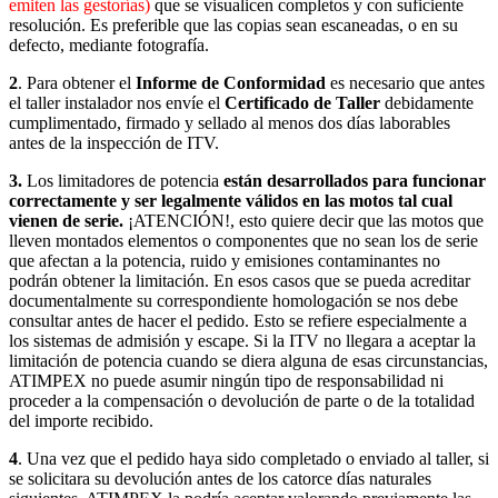
emiten las gestorías)
que se visualicen completos y con suficiente
resolución. Es preferible que las copias sean escaneadas, o en su
defecto, mediante fotografía.
2
. Para obtener el
Informe de Conformidad
es necesario que antes
el taller instalador nos envíe el
Certificado de Taller
debidamente
cumplimentado, firmado y sellado
al menos dos días laborables
antes de la inspección de ITV.
3.
Los limitadores de potencia
están desarrollados para funcionar
correctamente y ser legalmente válidos en las motos tal cual
vienen de serie.
¡ATENCIÓN!, esto quiere decir que las motos que
lleven montados elementos o componentes que no sean los de serie
que afectan a la potencia, ruido y emisiones contaminantes no
podrán obtener la limitación. En esos casos que se pueda acreditar
documentalmente su correspondiente homologación se nos debe
consultar antes de hacer el pedido. Esto se refiere especialmente a
los sistemas de admisión y escape. Si la ITV no llegara a aceptar la
limitación de potencia cuando se diera alguna de esas circunstancias,
ATIMPEX no puede asumir ningún tipo de responsabilidad ni
proceder a la compensación o devolución de parte o de la totalidad
del importe recibido.
4
. Una vez que el pedido haya sido completado o enviado al taller, si
se solicitara su devolución antes de los catorce días naturales