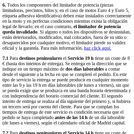
6.
Todos los componentes del limitador de potencia (piezas
limitadoras, precintos, hilos y, en el caso de motos Euro 4 y Euro 5,
etiqueta adhesiva identificativa) deben estar instalados correctamente
en la moto y en perfectas condiciones mientras exista la obligación
legal de llevarlo; en el caso contrario,
el limitador de potencia
queda invalidado
. Si alguno o todos los dispositivos se desinstalan,
están deteriorados, modificados, mal colocados, fuera de su sitio o
desaparecidos por cualquier motivo, el limitador pierde su validez
oficial y la garantía. Para más información,
haz click aquí.
7.1
Para
destinos peninsulares
el
Servicio 19 h
tiene un coste de 8
€ (hasta dos intentos de entrega). Se entrega en la dirección que se
indique en un tiempo máximo de
dos días laborables
a contar
desde el siguiente a la fecha en que se completó el pedido. En este
tipo de servicio la entrega se puede producir en cualquier momento
entre las 9 y las 19 h en días laborables (de lunes a viernes), sin que
se pueda exigir que se produzca en una banda horaria determinada y
con independencia del horario comercial del cliente. El segundo
intento de entrega se realiza al día siguiente del primero y, si hubiera
un tercero será por cuenta del cliente. Para que se cumplan los
tiempos de entrega de este servicio es condición necesaria que el
pedido se haya completado
antes de las 14 h
de un día laborable
(de lunes a viernes), según el calendario oficial de Madrid capital.
7.2
Para
destinos peninsulares el Servicio 14 h
tiene un coste de