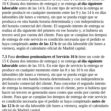
10 € (hasta dos intentos de entrega) y se entrega
al día siguiente
laborable
antes de las 14 h. En este tipo de servicio la entrega se
puede producir en cualquier momento entre las 9 y las 14 h en días
laborables (de lunes a viernes), sin que se pueda exigir que se
produzca en otra banda horaria determinada y con independencia
del horario comercial del cliente. El segundo intento de entrega se
realiza al día siguiente del primero en ese horario y, si hubiera un
tercero será por cuenta del cliente. Para que se cumplan los tiempos
de entrega de este servicio es condición necesaria que el pedido se
haya completado
antes de las 12 h
de un día laborable (de lunes a
viernes), según el calendario oficial de Madrid capital.
7.3
Para
destinos peninsulares el Servicio 10 h
tiene un coste de
15 € (hasta dos intentos de entrega) y se entrega
al día siguiente
laborable
antes de las 10 h. En este tipo de servicio la entrega se
produce en cualquier momento entre las 8 y las 10 h en días
laborables (de lunes a viernes), sin que se pueda exigir que se
produzca en otra banda horaria determinada y con independencia
del horario comercial del cliente. Para concertar el segundo intento
de entrega la mensajería contacta con el cliente, pero si hubiera que
hacer un tercero se generarán unos costes que serán por cuenta del
cliente. Para que se cumplan los tiempos de entrega de este servicio
es condición necesaria que el pedido se haya completado
antes de
las 12 h
de un día laborable (de lunes a viernes), según el calendario
oficial de Madrid capital.