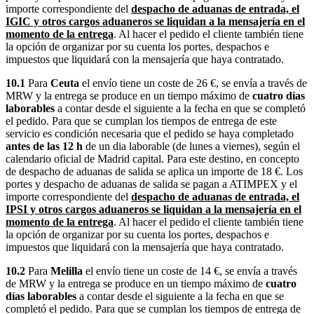
importe correspondiente del
despacho de aduanas de entrada, el
IGIC y otros cargos aduaneros se liquidan a la mensajería en el
momento de la entrega
. Al hacer el pedido el cliente también tiene
la opción de organizar por su cuenta los portes, despachos e
impuestos que liquidará con la mensajería que haya contratado.
10.1
Para
Ceuta
el envío tiene un coste de 26 €, se envía a través de
MRW y la entrega se produce en un tiempo máximo de
cuatro días
laborables
a contar desde el siguiente a la fecha en que se completó
el pedido. Para que se cumplan los tiempos de entrega de este
servicio es condición necesaria que el pedido se haya completado
antes de las 12 h
de un dia laborable (de lunes a viernes), según el
calendario oficial de Madrid capital. Para este destino, en concepto
de despacho de aduanas de salida se aplica un importe de 18 €. Los
portes y despacho de aduanas de salida se pagan a ATIMPEX y el
importe correspondiente del
despacho de aduanas de entrada, el
IPSI y otros cargos aduaneros se liquidan a la mensajería en el
momento de la entrega
. Al hacer el pedido el cliente también tiene
la opción de organizar por su cuenta los portes, despachos e
impuestos que liquidará con la mensajería que haya contratado.
10.2
Para
Melilla
el envío tiene un coste de 14 €, se envía a través
de MRW y la entrega se produce en un tiempo máximo de
cuatro
días laborables
a contar desde el siguiente a la fecha en que se
completó el pedido. Para que se cumplan los tiempos de entrega de