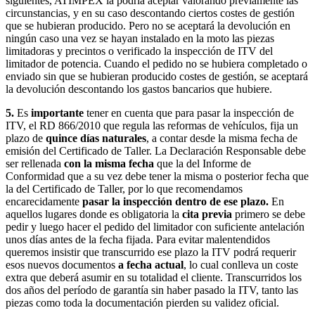
siguientes, ATIMPEX la podría aceptar valorando previamente las
circunstancias, y en su caso descontando ciertos costes de gestión
que se hubieran producido. Pero no se aceptará la devolución en
ningún caso una vez se hayan instalado en la moto las piezas
limitadoras y precintos o verificado la inspección de ITV del
limitador de potencia. Cuando el pedido no se hubiera completado o
enviado sin que se hubieran producido costes de gestión, se aceptará
la devolución descontando los gastos bancarios que hubiere.
5.
Es
importante
tener en cuenta que para pasar la inspección de
ITV, el RD 866/2010 que regula las reformas de vehículos, fija un
plazo de
quince días naturales
, a contar desde la misma fecha de
emisión del Certificado de Taller. La Declaración Responsable debe
ser rellenada
con la misma fecha
que la del Informe de
Conformidad que a su vez debe tener la misma o posterior fecha que
la del Certificado de Taller, por lo que recomendamos
encarecidamente
pasar la inspección dentro de ese plazo.
En
aquellos lugares donde es obligatoria la
cita previa
primero se debe
pedir y luego hacer el pedido del limitador con suficiente antelación
unos días antes de la fecha fijada. Para evitar malentendidos
queremos insistir que transcurrido ese plazo la ITV podrá requerir
esos nuevos documentos
a fecha actual
, lo cual conlleva un coste
extra que deberá asumir en su totalidad el cliente. Transcurridos los
dos años del período de garantía sin haber pasado la ITV, tanto las
piezas como toda la documentación pierden su validez oficial.