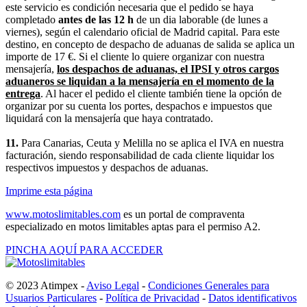
este servicio es condición necesaria que el pedido se haya
completado
antes de las 12 h
de un dia laborable (de lunes a
viernes), según el calendario oficial de Madrid capital. Para este
destino, en concepto de despacho de aduanas de salida se aplica un
importe de 17 €. Si el cliente lo quiere organizar con nuestra
mensajería,
los despachos de aduanas, el IPSI y otros cargos
aduaneros se liquidan a la mensajería en el momento de la
entrega
. Al hacer el pedido el cliente también tiene la opción de
organizar por su cuenta los portes, despachos e impuestos que
liquidará con la mensajería que haya contratado.
11.
Para Canarias, Ceuta y Melilla no se aplica el IVA en nuestra
facturación, siendo responsabilidad de cada cliente liquidar los
respectivos impuestos y despachos de aduanas.
Imprime esta página
www.motoslimitables.com
es un portal de compraventa
especializado en motos limitables aptas para el permiso A2.
PINCHA AQUÍ PARA ACCEDER
© 2023 Atimpex -
Aviso Legal
-
Condiciones Generales para
Usuarios Particulares
-
Política de Privacidad
-
Datos identificativos