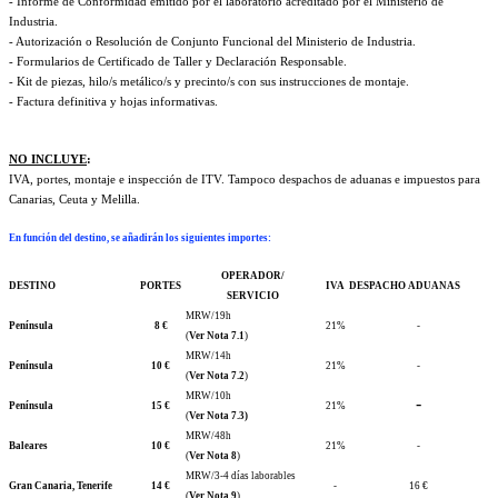
- Informe de Conformidad emitido por el laboratorio acreditado por el Ministerio de
Industria.
- Autorización o Resolución de Conjunto Funcional del Ministerio de Industria.
- Formularios de Certificado de Taller y Declaración Responsable.
- Kit de piezas, hilo/s metálico/s y precinto/s con sus instrucciones de montaje.
- Factura definitiva y hojas informativas.
NO INCLUYE
:
IVA, portes, montaje e inspección de ITV. Tampoco despachos de aduanas e impuestos para
Canarias, Ceuta y Melilla.
En función del destino, se añadirán los siguientes importes
:
OPERADOR/
DESTINO
PORTES
IVA
DESPACHO ADUANAS
SERVICIO
MRW/19h
Península
8 €
21%
-
(
Ver Nota 7.1
)
MRW/14h
Península
10 €
21%
-
(
Ver Nota 7.2
)
MRW/10h
-
Península
15 €
21%
(
Ver Nota 7.3)
MRW/48h
Baleares
10 €
21%
-
(
Ver Nota 8
)
MRW/3-4 días laborables
Gran Canaria, Tenerife
14 €
-
16 €
(
Ver Nota 9
)