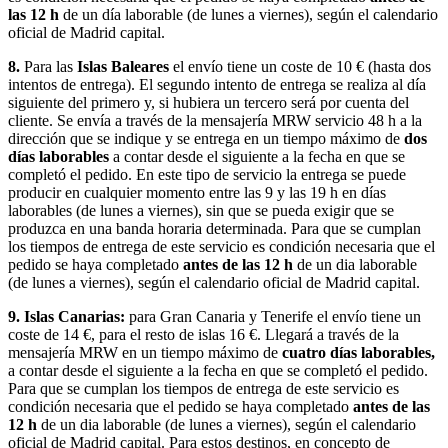
las 12 h
de un día laborable (de lunes a viernes), según el calendario
oficial de Madrid capital.
8.
Para las
Islas Baleares
el envío tiene un coste de 10 € (hasta dos
intentos de entrega). El segundo intento de entrega se realiza al día
siguiente del primero y, si hubiera un tercero será por cuenta del
cliente. Se envía a través de la mensajería MRW servicio 48 h a la
dirección que se indique y se entrega en un tiempo máximo de
dos
días laborables
a contar desde el siguiente a la fecha en que se
completó el pedido. En este tipo de servicio la entrega se puede
producir en cualquier momento entre las 9 y las 19 h en días
laborables (de lunes a viernes), sin que se pueda exigir que se
produzca en una banda horaria determinada. Para que se cumplan
los tiempos de entrega de este servicio es condición necesaria que el
pedido se haya completado
antes de las 12 h
de un dia laborable
(de lunes a viernes), según el calendario oficial de Madrid capital.
9. Islas Canarias:
para Gran Canaria y Tenerife el envío tiene un
coste de 14 €, para el resto de islas 16 €. Llegará a través de la
mensajería MRW en un tiempo máximo de
cuatro días laborables,
a contar desde el siguiente a la fecha en que se completó el pedido.
Para que se cumplan los tiempos de entrega de este servicio es
condición necesaria que el pedido se haya completado
antes de las
12 h
de un dia laborable (de lunes a viernes), según el calendario
oficial de Madrid capital. Para estos destinos, en concepto de