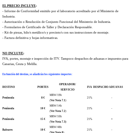
EL PRECIO INCLUYE
:
- Informe de Conformidad emitido por el laboratorio acreditado por el Ministerio de
Industria.
- Autorización o Resolución de Conjunto Funcional del Ministerio de Industria.
- Formularios de Certificado de Taller y Declaración Responsable.
- Kit de piezas, hilo/s metálico/s y precinto/s con sus instrucciones de montaje.
- Factura definitiva y hojas informativas.
NO INCLUYE
:
IVA, portes, montaje e inspección de ITV. Tampoco despachos de aduanas e impuestos para
Canarias, Ceuta y Melilla.
En función del destino, se añadirán los siguientes importes
:
OPERADOR/
DESTINO
PORTES
IVA
DESPACHO ADUANAS
SERVICIO
MRW/19h
Península
8 €
21%
-
(
Ver Nota 7.1
)
MRW/14h
Península
10 €
21%
-
(
Ver Nota 7.2
)
MRW/10h
-
Península
15 €
21%
(
Ver Nota 7.3)
MRW/48h
Baleares
10 €
21%
-
(
Ver Nota 8
)