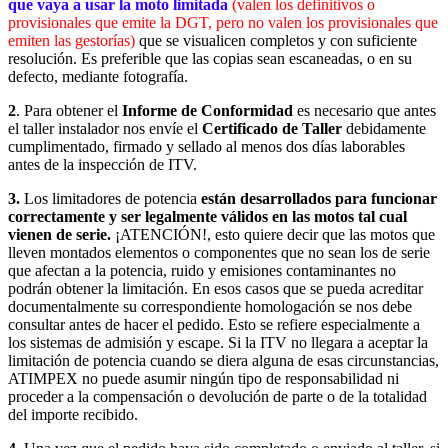
que vaya a usar la moto limitada
(valen los definitivos o
provisionales que emite la DGT, pero no valen los provisionales que
emiten las gestorías)
que se visualicen completos y con suficiente
resolución. Es preferible que las copias sean escaneadas, o en su
defecto, mediante fotografía.
2
. Para obtener el
Informe de Conformidad
es necesario que antes
el taller instalador nos envíe el
Certificado de Taller
debidamente
cumplimentado, firmado y sellado
al menos dos días laborables
antes de la inspección de ITV.
3.
Los limitadores de potencia
están desarrollados para funcionar
correctamente y ser legalmente válidos en las motos tal cual
vienen de serie.
¡ATENCIÓN!, esto quiere decir que las motos que
lleven montados elementos o componentes que no sean los de serie
que afectan a la potencia, ruido y emisiones contaminantes no
podrán obtener la limitación. En esos casos que se pueda acreditar
documentalmente su correspondiente homologación se nos debe
consultar antes de hacer el pedido. Esto se refiere especialmente a
los sistemas de admisión y escape. Si la ITV no llegara a aceptar la
limitación de potencia cuando se diera alguna de esas circunstancias,
ATIMPEX no puede asumir ningún tipo de responsabilidad ni
proceder a la compensación o devolución de parte o de la totalidad
del importe recibido.