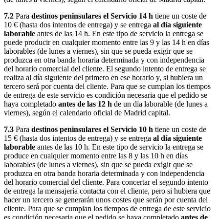
7.2
Para
destinos peninsulares el Servicio 14 h
tiene un coste de
10 € (hasta dos intentos de entrega) y se entrega
al día siguiente
laborable
antes de las 14 h. En este tipo de servicio la entrega se
puede producir en cualquier momento entre las 9 y las 14 h en días
laborables (de lunes a viernes), sin que se pueda exigir que se
produzca en otra banda horaria determinada y con independencia
del horario comercial del cliente. El segundo intento de entrega se
realiza al día siguiente del primero en ese horario y, si hubiera un
tercero será por cuenta del cliente. Para que se cumplan los tiempos
de entrega de este servicio es condición necesaria que el pedido se
haya completado
antes de las 12 h
de un día laborable (de lunes a
viernes), según el calendario oficial de Madrid capital.
7.3
Para
destinos peninsulares el Servicio 10 h
tiene un coste de
15 € (hasta dos intentos de entrega) y se entrega
al día siguiente
laborable
antes de las 10 h. En este tipo de servicio la entrega se
produce en cualquier momento entre las 8 y las 10 h en días
laborables (de lunes a viernes), sin que se pueda exigir que se
produzca en otra banda horaria determinada y con independencia
del horario comercial del cliente. Para concertar el segundo intento
de entrega la mensajería contacta con el cliente, pero si hubiera que
hacer un tercero se generarán unos costes que serán por cuenta del
cliente. Para que se cumplan los tiempos de entrega de este servicio
es condición necesaria que el pedido se haya completado
antes de