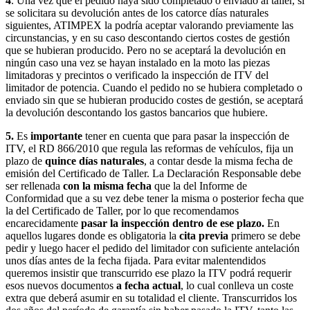
4
. Una vez que el pedido haya sido completado o enviado al taller, si
se solicitara su devolución antes de los catorce días naturales
siguientes, ATIMPEX la podría aceptar valorando previamente las
circunstancias, y en su caso descontando ciertos costes de gestión
que se hubieran producido. Pero no se aceptará la devolución en
ningún caso una vez se hayan instalado en la moto las piezas
limitadoras y precintos o verificado la inspección de ITV del
limitador de potencia. Cuando el pedido no se hubiera completado o
enviado sin que se hubieran producido costes de gestión, se aceptará
la devolución descontando los gastos bancarios que hubiere.
5.
Es
importante
tener en cuenta que para pasar la inspección de
ITV, el RD 866/2010 que regula las reformas de vehículos, fija un
plazo de
quince días naturales
, a contar desde la misma fecha de
emisión del Certificado de Taller. La Declaración Responsable debe
ser rellenada
con la misma fecha
que la del Informe de
Conformidad que a su vez debe tener la misma o posterior fecha que
la del Certificado de Taller, por lo que recomendamos
encarecidamente
pasar la inspección dentro de ese plazo.
En
aquellos lugares donde es obligatoria la
cita previa
primero se debe
pedir y luego hacer el pedido del limitador con suficiente antelación
unos días antes de la fecha fijada. Para evitar malentendidos
queremos insistir que transcurrido ese plazo la ITV podrá requerir
esos nuevos documentos
a fecha actual
, lo cual conlleva un coste
extra que deberá asumir en su totalidad el cliente. Transcurridos los