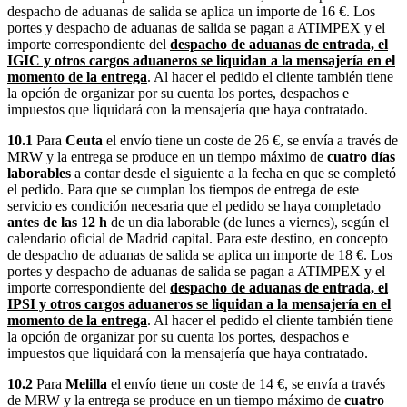
despacho de aduanas de salida se aplica un importe de 16 €. Los
portes y despacho de aduanas de salida se pagan a ATIMPEX y el
importe correspondiente del
despacho de aduanas de entrada, el
IGIC y otros cargos aduaneros se liquidan a la mensajería en el
momento de la entrega
. Al hacer el pedido el cliente también tiene
la opción de organizar por su cuenta los portes, despachos e
impuestos que liquidará con la mensajería que haya contratado.
10.1
Para
Ceuta
el envío tiene un coste de 26 €, se envía a través de
MRW y la entrega se produce en un tiempo máximo de
cuatro días
laborables
a contar desde el siguiente a la fecha en que se completó
el pedido. Para que se cumplan los tiempos de entrega de este
servicio es condición necesaria que el pedido se haya completado
antes de las 12 h
de un dia laborable (de lunes a viernes), según el
calendario oficial de Madrid capital. Para este destino, en concepto
de despacho de aduanas de salida se aplica un importe de 18 €. Los
portes y despacho de aduanas de salida se pagan a ATIMPEX y el
importe correspondiente del
despacho de aduanas de entrada, el
IPSI y otros cargos aduaneros se liquidan a la mensajería en el
momento de la entrega
. Al hacer el pedido el cliente también tiene
la opción de organizar por su cuenta los portes, despachos e
impuestos que liquidará con la mensajería que haya contratado.
10.2
Para
Melilla
el envío tiene un coste de 14 €, se envía a través
de MRW y la entrega se produce en un tiempo máximo de
cuatro