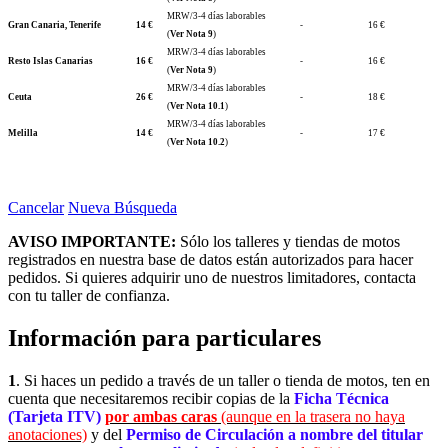
MRW/3-4 días laborables
Gran Canaria, Tenerife
14 €
-
16 €
(
Ver Nota 9
)
MRW/3-4 días laborables
Resto Islas Canarias
16 €
-
16 €
(
Ver Nota 9
)
MRW/3-4 días laborables
Ceuta
26 €
-
18 €
(
Ver Nota 10.1
)
MRW/3-4 días laborables
Melilla
14 €
-
17 €
(
Ver Nota 10.2
)
Cancelar
Nueva Búsqueda
AVISO IMPORTANTE:
Sólo los talleres y tiendas de motos
registrados en nuestra base de datos están autorizados para hacer
pedidos. Si quieres adquirir uno de nuestros limitadores, contacta
con tu taller de confianza.
Información para particulares
1
. Si haces un pedido a través de un taller o tienda de motos, ten en
cuenta que necesitaremos recibir copias de la
Ficha Técnica
(Tarjeta ITV)
por ambas caras
(aunque en la trasera no haya
anotaciones)
y del
Permiso de Circulación a nombre del titular