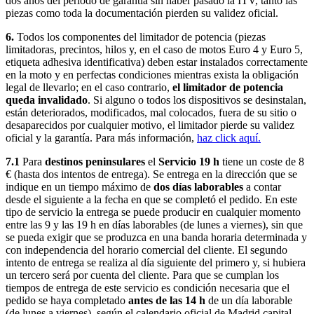
dos años del período de garantía sin haber pasado la ITV, tanto las
piezas como toda la documentación pierden su validez oficial.
6.
Todos los componentes del limitador de potencia (piezas
limitadoras, precintos, hilos y, en el caso de motos Euro 4 y Euro 5,
etiqueta adhesiva identificativa) deben estar instalados correctamente
en la moto y en perfectas condiciones mientras exista la obligación
legal de llevarlo; en el caso contrario,
el limitador de potencia
queda invalidado
. Si alguno o todos los dispositivos se desinstalan,
están deteriorados, modificados, mal colocados, fuera de su sitio o
desaparecidos por cualquier motivo, el limitador pierde su validez
oficial y la garantía. Para más información,
haz click aquí.
7.1
Para
destinos peninsulares
el
Servicio 19 h
tiene un coste de 8
€ (hasta dos intentos de entrega). Se entrega en la dirección que se
indique en un tiempo máximo de
dos días laborables
a contar
desde el siguiente a la fecha en que se completó el pedido. En este
tipo de servicio la entrega se puede producir en cualquier momento
entre las 9 y las 19 h en días laborables (de lunes a viernes), sin que
se pueda exigir que se produzca en una banda horaria determinada y
con independencia del horario comercial del cliente. El segundo
intento de entrega se realiza al día siguiente del primero y, si hubiera
un tercero será por cuenta del cliente. Para que se cumplan los
tiempos de entrega de este servicio es condición necesaria que el
pedido se haya completado
antes de las 14 h
de un día laborable
(de lunes a viernes), según el calendario oficial de Madrid capital.