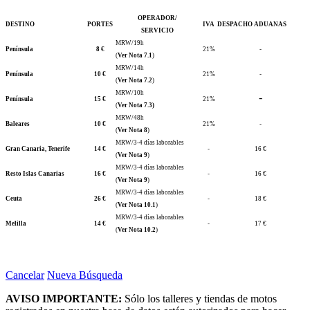
OPERADOR/
DESTINO
PORTES
IVA
DESPACHO ADUANAS
SERVICIO
MRW/19h
Península
8 €
21%
-
(
Ver Nota 7.1
)
MRW/14h
Península
10 €
21%
-
(
Ver Nota 7.2
)
MRW/10h
-
Península
15 €
21%
(
Ver Nota 7.3)
MRW/48h
Baleares
10 €
21%
-
(
Ver Nota 8
)
MRW/3-4 días laborables
Gran Canaria, Tenerife
14 €
-
16 €
(
Ver Nota 9
)
MRW/3-4 días laborables
Resto Islas Canarias
16 €
-
16 €
(
Ver Nota 9
)
MRW/3-4 días laborables
Ceuta
26 €
-
18 €
(
Ver Nota 10.1
)
MRW/3-4 días laborables
Melilla
14 €
-
17 €
(
Ver Nota 10.2
)
Cancelar
Nueva Búsqueda
AVISO IMPORTANTE:
Sólo los talleres y tiendas de motos