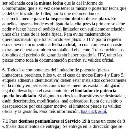
ser rellenada
con la misma fecha
que la del Informe de
Conformidad que a su vez debe tener la misma o posterior fecha que
la del Certificado de Taller, por lo que recomendamos
encarecidamente
pasar la inspección dentro de ese plazo.
En
aquellos lugares donde es obligatoria la
cita previa
primero se debe
pedir y luego hacer el pedido del limitador con suficiente antelación
unos días antes de la fecha fijada. Para evitar malentendidos
queremos insistir que transcurrido ese plazo la ITV podrá requerir
esos nuevos documentos
a fecha actual
, lo cual conlleva un coste
extra que deberá asumir en su totalidad el cliente. Transcurridos los
dos años del período de garantía sin haber pasado la ITV, tanto las
piezas como toda la documentación pierden su validez oficial.
6.
Todos los componentes del limitador de potencia (piezas
limitadoras, precintos, hilos y, en el caso de motos Euro 4 y Euro 5,
etiqueta adhesiva identificativa) deben estar instalados correctamente
en la moto y en perfectas condiciones mientras exista la obligación
legal de llevarlo; en el caso contrario,
el limitador de potencia
queda invalidado
. Si alguno o todos los dispositivos se desinstalan,
están deteriorados, modificados, mal colocados, fuera de su sitio o
desaparecidos por cualquier motivo, el limitador pierde su validez
oficial y la garantía. Para más información,
haz click aquí.
7.1
Para
destinos peninsulares
el
Servicio 19 h
tiene un coste de 8
€ (hasta dos intentos de entrega). Se entrega en la dirección que se