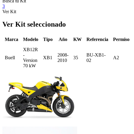
Busca tu Kit
3
Ver Kit
Ver Kit seleccionado
Marca
Modelo
Tipo
Año
KW
Referencia
Permiso
XB12R
-
2008-
BU-XB1-
Buell
XB1
35
A2
Version
2010
02
70 kW