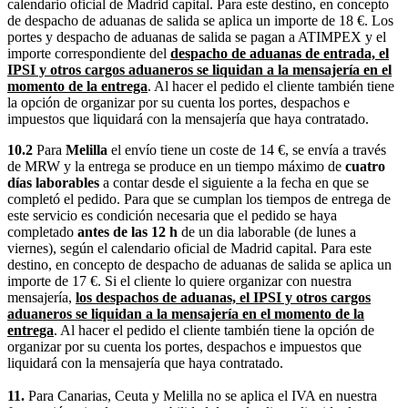
calendario oficial de Madrid capital. Para este destino, en concepto
de despacho de aduanas de salida se aplica un importe de 18 €. Los
portes y despacho de aduanas de salida se pagan a ATIMPEX y el
importe correspondiente del
despacho de aduanas de entrada, el
IPSI y otros cargos aduaneros se liquidan a la mensajería en el
momento de la entrega
. Al hacer el pedido el cliente también tiene
la opción de organizar por su cuenta los portes, despachos e
impuestos que liquidará con la mensajería que haya contratado.
10.2
Para
Melilla
el envío tiene un coste de 14 €, se envía a través
de MRW y la entrega se produce en un tiempo máximo de
cuatro
días laborables
a contar desde el siguiente a la fecha en que se
completó el pedido. Para que se cumplan los tiempos de entrega de
este servicio es condición necesaria que el pedido se haya
completado
antes de las 12 h
de un dia laborable (de lunes a
viernes), según el calendario oficial de Madrid capital. Para este
destino, en concepto de despacho de aduanas de salida se aplica un
importe de 17 €. Si el cliente lo quiere organizar con nuestra
mensajería,
los despachos de aduanas, el IPSI y otros cargos
aduaneros se liquidan a la mensajería en el momento de la
entrega
. Al hacer el pedido el cliente también tiene la opción de
organizar por su cuenta los portes, despachos e impuestos que
liquidará con la mensajería que haya contratado.
11.
Para Canarias, Ceuta y Melilla no se aplica el IVA en nuestra