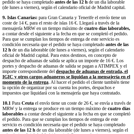
pedido se haya completado
antes de las 12 h
de un dia laborable
(de lunes a viernes), según el calendario oficial de Madrid capital.
9. Islas Canarias:
para Gran Canaria y Tenerife el envío tiene un
coste de 14 €, para el resto de islas 16 €. Llegará a través de la
mensajería MRW en un tiempo máximo de
cuatro días laborables,
a contar desde el siguiente a la fecha en que se completó el pedido.
Para que se cumplan los tiempos de entrega de este servicio es
condición necesaria que el pedido se haya completado
antes de las
12 h
de un dia laborable (de lunes a viernes), según el calendario
oficial de Madrid capital. Para estos destinos, en concepto de
despacho de aduanas de salida se aplica un importe de 16 €. Los
portes y despacho de aduanas de salida se pagan a ATIMPEX y el
importe correspondiente del
despacho de aduanas de entrada, el
IGIC y otros cargos aduaneros se liquidan a la mensajería en el
momento de la entrega
. Al hacer el pedido el cliente también tiene
la opción de organizar por su cuenta los portes, despachos e
impuestos que liquidará con la mensajería que haya contratado.
10.1
Para
Ceuta
el envío tiene un coste de 26 €, se envía a través de
MRW y la entrega se produce en un tiempo máximo de
cuatro días
laborables
a contar desde el siguiente a la fecha en que se completó
el pedido. Para que se cumplan los tiempos de entrega de este
servicio es condición necesaria que el pedido se haya completado
antes de las 12 h
de un dia laborable (de lunes a viernes), según el