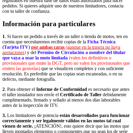
registrados en nuestra base de datos están autorizados para hacer
pedidos. Si quieres adquirir uno de nuestros limitadores, contacta
con tu taller de confianza.
Información para particulares
1
. Si haces un pedido a través de un taller o tienda de motos, ten en
cuenta que necesitaremos recibir copias de la
Ficha Técnica
(Tarjeta ITV)
por ambas caras
(aunque en la trasera no haya
anotaciones)
y del
Permiso de Circulación a nombre del titular
que vaya a usar la moto limitada
(valen los definitivos o
provisionales que emite la DGT, pero no valen los provisionales que
emiten las gestorías)
que se visualicen completos y con suficiente
resolución. Es preferible que las copias sean escaneadas, o en su
defecto, mediante fotografía.
2
. Para obtener el
Informe de Conformidad
es necesario que antes
el taller instalador nos envíe el
Certificado de Taller
debidamente
cumplimentado, firmado y sellado
al menos dos días laborables
antes de la inspección de ITV.
3.
Los limitadores de potencia
están desarrollados para funcionar
correctamente y ser legalmente válidos en las motos tal cual
vienen de serie.
¡ATENCIÓN!, esto quiere decir que las motos que
lleven montados elementos o componentes que no sean los de serie