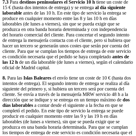
7.3
Para
destinos peninsulares el Servicio 10 h
tiene un coste de
15 € (hasta dos intentos de entrega) y se entrega
al día siguiente
laborable
antes de las 10 h. En este tipo de servicio la entrega se
produce en cualquier momento entre las 8 y las 10 h en días
laborables (de lunes a viernes), sin que se pueda exigir que se
produzca en otra banda horaria determinada y con independencia
del horario comercial del cliente. Para concertar el segundo intento
de entrega la mensajería contacta con el cliente, pero si hubiera que
hacer un tercero se generarán unos costes que serán por cuenta del
cliente. Para que se cumplan los tiempos de entrega de este servicio
es condición necesaria que el pedido se haya completado
antes de
las 12 h
de un día laborable (de lunes a viernes), según el calendario
oficial de Madrid capital.
8.
Para las
Islas Baleares
el envío tiene un coste de 10 € (hasta dos
intentos de entrega). El segundo intento de entrega se realiza al día
siguiente del primero y, si hubiera un tercero será por cuenta del
cliente. Se envía a través de la mensajería MRW servicio 48 h a la
dirección que se indique y se entrega en un tiempo máximo de
dos
días laborables
a contar desde el siguiente a la fecha en que se
completó el pedido. En este tipo de servicio la entrega se puede
producir en cualquier momento entre las 9 y las 19 h en días
laborables (de lunes a viernes), sin que se pueda exigir que se
produzca en una banda horaria determinada. Para que se cumplan
los tiempos de entrega de este servicio es condición necesaria que el