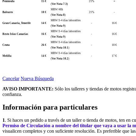
-
Península
15 €
21%
(
Ver Nota 7.3)
MRW/48h
Baleares
10 €
21%
-
(
Ver Nota 8
)
MRW/3-4 días laborables
Gran Canaria, Tenerife
14 €
-
16 €
(
Ver Nota 9
)
MRW/3-4 días laborables
Resto Islas Canarias
16 €
-
16 €
(
Ver Nota 9
)
MRW/3-4 días laborables
Ceuta
26 €
-
18 €
(
Ver Nota 10.1
)
MRW/3-4 días laborables
Melilla
14 €
-
17 €
(
Ver Nota 10.2
)
Cancelar
Nueva Búsqueda
AVISO IMPORTANTE:
Sólo los talleres y tiendas de motos regist
confianza.
Información para particulares
1
. Si haces un pedido a través de un taller o tienda de motos, ten en 
Permiso de Circulación a nombre del titular que vaya a usar la 
visualicen completos y con suficiente resolución. Es preferible que la