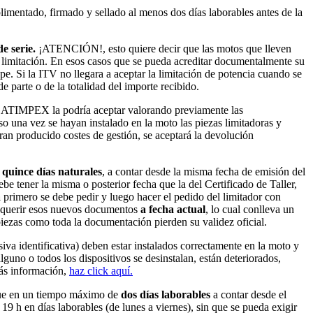
imentado, firmado y sellado
al menos dos días laborables antes de la
e serie.
¡ATENCIÓN!, esto quiere decir que las motos que lleven
 limitación. En esos casos que se pueda acreditar documentalmente su
e. Si la ITV no llegara a aceptar la limitación de potencia cuando se
parte o de la totalidad del importe recibido.
tes, ATIMPEX la podría aceptar valorando previamente las
o una vez se hayan instalado en la moto las piezas limitadoras y
ran producido costes de gestión, se aceptará la devolución
e
quince días naturales
, a contar desde la misma fecha de emisión del
e tener la misma o posterior fecha que la del Certificado de Taller,
a
primero se debe pedir y luego hacer el pedido del limitador con
 requerir esos nuevos documentos
a fecha actual
, lo cual conlleva un
 piezas como toda la documentación pierden su validez oficial.
iva identificativa) deben estar instalados correctamente en la moto y
alguno o todos los dispositivos se desinstalan, están deteriorados,
más información,
haz click aquí.
dique en un tiempo máximo de
dos días laborables
a contar desde el
19 h en días laborables (de lunes a viernes), sin que se pueda exigir