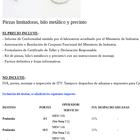
Piezas limitadoras, hilo metálico y precinto
EL PRECIO INCLUYE
:
- Informe de Conformidad emitido por el laboratorio acreditado por el Ministerio de Industria.
- Autorización o Resolución de Conjunto Funcional del Ministerio de Industria.
- Formularios de Certificado de Taller y Declaración Responsable.
- Kit de piezas, hilo/s metálico/s y precinto/s con sus instrucciones de montaje.
- Factura definitiva y hojas informativas.
NO INCLUYE
:
IVA, portes, montaje e inspección de ITV. Tampoco despachos de aduanas e impuestos para Cana
En función del destino, se añadirán los siguientes importes
:
OPERADOR/
DESTINO
PORTES
IVA
DESPACHO ADUANAS
SERVICIO
MRW/19h
Península
8 €
21%
-
(
Ver Nota 7.1
)
MRW/14h
Península
10 €
21%
-
(
Ver Nota 7.2
)
MRW/10h