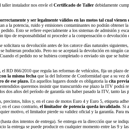
 taller instalador nos envíe el
Certificado de Taller
debidamente cumpl
rrectamente y ser legalmente válidos en las motos tal cual vienen d
n a la potencia, ruido y emisiones contaminantes no podrán obtener la
edido. Esto se refiere especialmente a los sistemas de admisión y escap
tipo de responsabilidad ni proceder a la compensación o devolución de 
 se solicitara su devolución antes de los catorce días naturales siguien
e se hubieran producido. Pero no se aceptará la devolución en ningún cas
. Cuando el pedido no se hubiera completado o enviado sin que se hubie
, el RD 866/2010 que regula las reformas de vehículos, fija un plazo d
con la misma fecha
que la del Informe de Conformidad que a su vez deb
ro de ese plazo.
En aquellos lugares donde es obligatoria la
cita previ
 malentendidos queremos insistir que transcurrido ese plazo la ITV podrá
 los dos años del período de garantía sin haber pasado la ITV, tanto las
 precintos, hilos y, en el caso de motos Euro 4 y Euro 5, etiqueta adhes
; en el caso contrario,
el limitador de potencia queda invalidado
. Si 
quier motivo, el limitador pierde su validez oficial y la garantía. Para 
 (hasta dos intentos de entrega). Se entrega en la dirección que se in
icio la entrega se puede producir en cualquier momento entre las 9 y las 