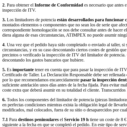
2
. Para obtener el
Informe de Conformidad
es necesario que antes el
inspección de ITV.
3.
Los limitadores de potencia
están desarrollados para funcionar co
montados elementos o componentes que no sean los de serie que afecta
correspondiente homologación se nos debe consultar antes de hacer el p
diera alguna de esas circunstancias, ATIMPEX no puede asumir ningún 
4
. Una vez que el pedido haya sido completado o enviado al taller, si
circunstancias, y en su caso descontando ciertos costes de gestión qu
precintos o verificado la inspección de ITV del limitador de potencia
descontando los gastos bancarios que hubiere.
5.
Es
importante
tener en cuenta que para pasar la inspección de ITV
Certificado de Taller. La Declaración Responsable debe ser rellenada
por lo que recomendamos encarecidamente
pasar la inspección dent
suficiente antelación unos días antes de la fecha fijada. Para evitar
coste extra que deberá asumir en su totalidad el cliente. Transcurridos
6.
Todos los componentes del limitador de potencia (piezas limitadoras,
en perfectas condiciones mientras exista la obligación legal de llevarlo
modificados, mal colocados, fuera de su sitio o desaparecidos por cual
7.1
Para
destinos peninsulares
el
Servicio 19 h
tiene un coste de 8 €
siguiente a la fecha en que se completó el pedido. En este tipo de serv