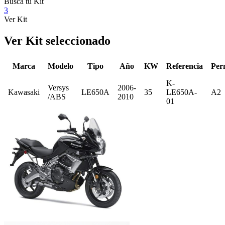
Busca tu Kit
3
Ver Kit
Ver Kit seleccionado
Marca
Modelo
Tipo
Año
KW
Referencia
Per
K-
Versys
2006-
Kawasaki
LE650A
35
LE650A-
A2
/ABS
2010
01