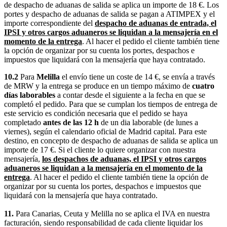
de despacho de aduanas de salida se aplica un importe de 18 €. Los
portes y despacho de aduanas de salida se pagan a ATIMPEX y el
importe correspondiente del
despacho de aduanas de entrada, el
IPSI y otros cargos aduaneros se liquidan a la mensajería en el
momento de la entrega
. Al hacer el pedido el cliente también tiene
la opción de organizar por su cuenta los portes, despachos e
impuestos que liquidará con la mensajería que haya contratado.
10.2
Para
Melilla
el envío tiene un coste de 14 €, se envía a través
de MRW y la entrega se produce en un tiempo máximo de
cuatro
días laborables
a contar desde el siguiente a la fecha en que se
completó el pedido. Para que se cumplan los tiempos de entrega de
este servicio es condición necesaria que el pedido se haya
completado
antes de las 12 h
de un dia laborable (de lunes a
viernes), según el calendario oficial de Madrid capital. Para este
destino, en concepto de despacho de aduanas de salida se aplica un
importe de 17 €. Si el cliente lo quiere organizar con nuestra
mensajería,
los despachos de aduanas, el IPSI y otros cargos
aduaneros se liquidan a la mensajería en el momento de la
entrega
. Al hacer el pedido el cliente también tiene la opción de
organizar por su cuenta los portes, despachos e impuestos que
liquidará con la mensajería que haya contratado.
11.
Para Canarias, Ceuta y Melilla no se aplica el IVA en nuestra
facturación, siendo responsabilidad de cada cliente liquidar los