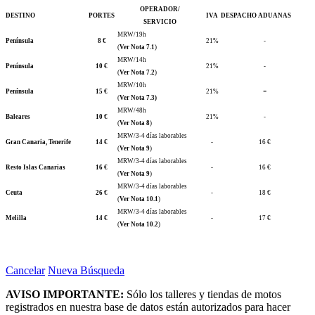
OPERADOR/
DESTINO
PORTES
IVA
DESPACHO ADUANAS
SERVICIO
MRW/19h
Península
8 €
21%
-
(
Ver Nota 7.1
)
MRW/14h
Península
10 €
21%
-
(
Ver Nota 7.2
)
MRW/10h
-
Península
15 €
21%
(
Ver Nota 7.3)
MRW/48h
Baleares
10 €
21%
-
(
Ver Nota 8
)
MRW/3-4 días laborables
Gran Canaria, Tenerife
14 €
-
16 €
(
Ver Nota 9
)
MRW/3-4 días laborables
Resto Islas Canarias
16 €
-
16 €
(
Ver Nota 9
)
MRW/3-4 días laborables
Ceuta
26 €
-
18 €
(
Ver Nota 10.1
)
MRW/3-4 días laborables
Melilla
14 €
-
17 €
(
Ver Nota 10.2
)
Cancelar
Nueva Búsqueda
AVISO IMPORTANTE:
Sólo los talleres y tiendas de motos
registrados en nuestra base de datos están autorizados para hacer