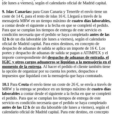
(de lunes a viernes), según el calendario oficial de Madrid capital.
9. Islas Canarias:
para Gran Canaria y Tenerife el envío tiene un
coste de 14 €, para el resto de islas 16 €. Llegará a través de la
mensajería MRW en un tiempo máximo de
cuatro días laborables,
a contar desde el siguiente a la fecha en que se completó el pedido.
Para que se cumplan los tiempos de entrega de este servicio es
condición necesaria que el pedido se haya completado
antes de las
12 h
de un dia laborable (de lunes a viernes), según el calendario
oficial de Madrid capital. Para estos destinos, en concepto de
despacho de aduanas de salida se aplica un importe de 16 €. Los
portes y despacho de aduanas de salida se pagan a ATIMPEX y el
importe correspondiente del
despacho de aduanas de entrada, el
IGIC y otros cargos aduaneros se liquidan a la mensajería en el
momento de la entrega
. Al hacer el pedido el cliente también tiene
la opción de organizar por su cuenta los portes, despachos e
impuestos que liquidará con la mensajería que haya contratado.
10.1
Para
Ceuta
el envío tiene un coste de 26 €, se envía a través de
MRW y la entrega se produce en un tiempo máximo de
cuatro días
laborables
a contar desde el siguiente a la fecha en que se completó
el pedido. Para que se cumplan los tiempos de entrega de este
servicio es condición necesaria que el pedido se haya completado
antes de las 12 h
de un dia laborable (de lunes a viernes), según el
calendario oficial de Madrid capital. Para este destino, en concepto