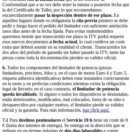
Conformidad que a su vez debe tener la misma o posterior fecha que
la del Certificado de Taller, por lo que recomendamos
encarecidamente
pasar la inspección dentro de ese plazo.
En
aquellos lugares donde es obligatoria la
cita previa
primero se debe
pedir y luego hacer el pedido del limitador con suficiente antelación
unos días antes de la fecha fijada. Para evitar malentendidos
queremos insistir que transcurrido ese plazo la ITV podrá requerir
esos nuevos documentos
a fecha actual
, lo cual conlleva un coste
extra que deberá asumir en su totalidad el cliente. Transcurridos los
dos años del período de garantía sin haber pasado la ITV, tanto las
piezas como toda la documentación pierden su validez oficial.
6.
Todos los componentes del limitador de potencia (piezas
limitadoras, precintos, hilos y, en el caso de motos Euro 4 y Euro 5,
etiqueta adhesiva identificativa) deben estar instalados correctamente
en la moto y en perfectas condiciones mientras exista la obligación
legal de llevarlo; en el caso contrario,
el limitador de potencia
queda invalidado
. Si alguno o todos los dispositivos se desinstalan,
están deteriorados, modificados, mal colocados, fuera de su sitio o
desaparecidos por cualquier motivo, el limitador pierde su validez
oficial y la garantía. Para más información,
haz click aquí.
7.1
Para
destinos peninsulares
el
Servicio 19 h
tiene un coste de 8
€ (hasta dos intentos de entrega). Se entrega en la dirección que se
indique en un tiempo máximo de
dos días laborables
a contar