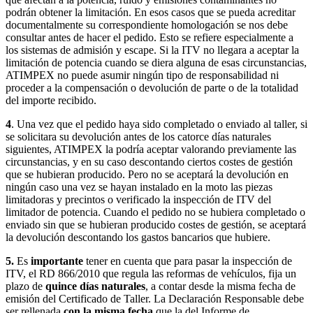
podrán obtener la limitación. En esos casos que se pueda acreditar
documentalmente su correspondiente homologación se nos debe
consultar antes de hacer el pedido. Esto se refiere especialmente a
los sistemas de admisión y escape. Si la ITV no llegara a aceptar la
limitación de potencia cuando se diera alguna de esas circunstancias,
ATIMPEX no puede asumir ningún tipo de responsabilidad ni
proceder a la compensación o devolución de parte o de la totalidad
del importe recibido.
4
. Una vez que el pedido haya sido completado o enviado al taller, si
se solicitara su devolución antes de los catorce días naturales
siguientes, ATIMPEX la podría aceptar valorando previamente las
circunstancias, y en su caso descontando ciertos costes de gestión
que se hubieran producido. Pero no se aceptará la devolución en
ningún caso una vez se hayan instalado en la moto las piezas
limitadoras y precintos o verificado la inspección de ITV del
limitador de potencia. Cuando el pedido no se hubiera completado o
enviado sin que se hubieran producido costes de gestión, se aceptará
la devolución descontando los gastos bancarios que hubiere.
5.
Es
importante
tener en cuenta que para pasar la inspección de
ITV, el RD 866/2010 que regula las reformas de vehículos, fija un
plazo de
quince días naturales
, a contar desde la misma fecha de
emisión del Certificado de Taller. La Declaración Responsable debe
ser rellenada
con la misma fecha
que la del Informe de