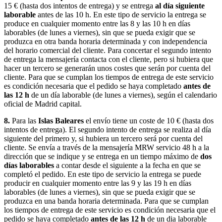
15 € (hasta dos intentos de entrega) y se entrega
al día siguiente
laborable
antes de las 10 h. En este tipo de servicio la entrega se
produce en cualquier momento entre las 8 y las 10 h en días
laborables (de lunes a viernes), sin que se pueda exigir que se
produzca en otra banda horaria determinada y con independencia
del horario comercial del cliente. Para concertar el segundo intento
de entrega la mensajería contacta con el cliente, pero si hubiera que
hacer un tercero se generarán unos costes que serán por cuenta del
cliente. Para que se cumplan los tiempos de entrega de este servicio
es condición necesaria que el pedido se haya completado
antes de
las 12 h
de un día laborable (de lunes a viernes), según el calendario
oficial de Madrid capital.
8.
Para las
Islas Baleares
el envío tiene un coste de 10 € (hasta dos
intentos de entrega). El segundo intento de entrega se realiza al día
siguiente del primero y, si hubiera un tercero será por cuenta del
cliente. Se envía a través de la mensajería MRW servicio 48 h a la
dirección que se indique y se entrega en un tiempo máximo de
dos
días laborables
a contar desde el siguiente a la fecha en que se
completó el pedido. En este tipo de servicio la entrega se puede
producir en cualquier momento entre las 9 y las 19 h en días
laborables (de lunes a viernes), sin que se pueda exigir que se
produzca en una banda horaria determinada. Para que se cumplan
los tiempos de entrega de este servicio es condición necesaria que el
pedido se haya completado
antes de las 12 h
de un dia laborable