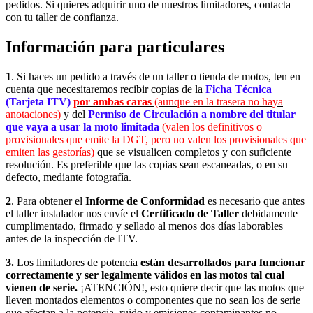
pedidos. Si quieres adquirir uno de nuestros limitadores, contacta
con tu taller de confianza.
Información para particulares
1
. Si haces un pedido a través de un taller o tienda de motos, ten en
cuenta que necesitaremos recibir copias de la
Ficha Técnica
(Tarjeta ITV)
por ambas caras
(aunque en la trasera no haya
anotaciones)
y del
Permiso de Circulación a nombre del titular
que vaya a usar la moto limitada
(valen los definitivos o
provisionales que emite la DGT, pero no valen los provisionales que
emiten las gestorías)
que se visualicen completos y con suficiente
resolución. Es preferible que las copias sean escaneadas, o en su
defecto, mediante fotografía.
2
. Para obtener el
Informe de Conformidad
es necesario que antes
el taller instalador nos envíe el
Certificado de Taller
debidamente
cumplimentado, firmado y sellado
al menos dos días laborables
antes de la inspección de ITV.
3.
Los limitadores de potencia
están desarrollados para funcionar
correctamente y ser legalmente válidos en las motos tal cual
vienen de serie.
¡ATENCIÓN!, esto quiere decir que las motos que
lleven montados elementos o componentes que no sean los de serie
que afectan a la potencia, ruido y emisiones contaminantes no