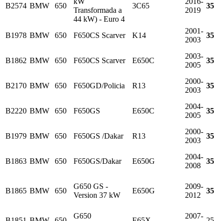
kW
2016-
B2574
BMW
650
3C65
35
Transformada a
2019
44 kW) - Euro 4
2001-
B1978
BMW
650
F650CS Scarver
K14
35
2003
2003-
B1862
BMW
650
F650CS Scarver
E650C
35
2005
2000-
B2170
BMW
650
F650GD/Policia
R13
35
2003
2004-
B2220
BMW
650
F650GS
E650C
35
2005
2000-
B1979
BMW
650
F650GS /Dakar
R13
35
2003
2004-
B1863
BMW
650
F650GS/Dakar
E650G
35
2008
G650 GS -
2009-
B1865
BMW
650
E650G
35
Version 37 kW
2012
G650
2007-
B1851
BMW
650
E65X
25