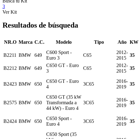
Busca tu Kit
3
Ver Kit
Resultados de búsqueda
NR.O
Marca
C.C.
Modelo
Tipo
Año
KW
C600 Sport -
2012-
B2211
BMW
649
C65
35
Euro 3
2015
C650 GT - Euro
2012-
B2212
BMW
649
C65
35
3
2015
C650 GT - Euro
2016-
B2423
BMW
650
3C65
35
4
2019
C650 GT (35 kW
2016-
B2575
BMW
650
Transformada a
3C65
35
2019
44 kW) - Euro 4
C650 Sport -
2016-
B2424
BMW
650
3C65
35
Euro 4
2019
C650 Sport (35