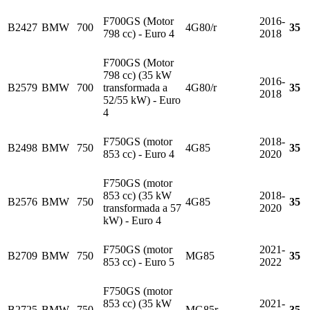
F700GS (Motor
2016-
B2427
BMW
700
4G80/r
35
798 cc) - Euro 4
2018
F700GS (Motor
798 cc) (35 kW
2016-
B2579
BMW
700
transformada a
4G80/r
35
2018
52/55 kW) - Euro
4
F750GS (motor
2018-
B2498
BMW
750
4G85
35
853 cc) - Euro 4
2020
F750GS (motor
853 cc) (35 kW
2018-
B2576
BMW
750
4G85
35
transformada a 57
2020
kW) - Euro 4
F750GS (motor
2021-
B2709
BMW
750
MG85
35
853 cc) - Euro 5
2022
F750GS (motor
853 cc) (35 kW
2021-
B2725
BMW
750
MG85r
35