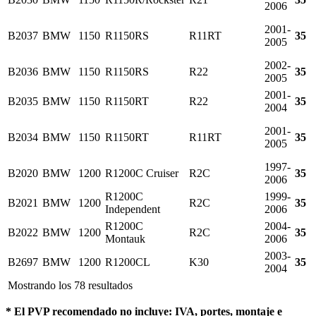
2006
2001-
B2037
BMW
1150
R1150RS
R11RT
35
2005
2002-
B2036
BMW
1150
R1150RS
R22
35
2005
2001-
B2035
BMW
1150
R1150RT
R22
35
2004
2001-
B2034
BMW
1150
R1150RT
R11RT
35
2005
1997-
B2020
BMW
1200
R1200C Cruiser
R2C
35
2006
R1200C
1999-
B2021
BMW
1200
R2C
35
Independent
2006
R1200C
2004-
B2022
BMW
1200
R2C
35
Montauk
2006
2003-
B2697
BMW
1200
R1200CL
K30
35
2004
Mostrando los 78 resultados
* El PVP recomendado no incluye: IVA, portes, montaje e