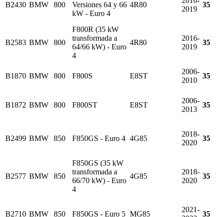
2016-
B2430
BMW
800
Versiones 64 y 66
4R80
35
2019
kW - Euro 4
F800R (35 kW
transformada a
2016-
B2583
BMW
800
4R80
35
64/66 kW) - Euro
2019
4
2006-
B1870
BMW
800
F800S
E8ST
35
2010
2006-
B1872
BMW
800
F800ST
E8ST
35
2013
2018-
B2499
BMW
850
F850GS - Euro 4
4G85
35
2020
F850GS (35 kW
transformada a
2018-
B2577
BMW
850
4G85
35
66/70 kW) - Euro
2020
4
2021-
B2710
BMW
850
F850GS - Euro 5
MG85
35